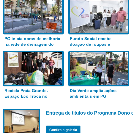
PG inicia obras de melhoria
Fundo Social recebe
na rede de drenagem do
doação de roupas e
Bairro Aviação
alimentos
Recicla Praia Grande:
Dia Verde amplia ações
Espaço Eco Troca no
ambientais em PG
Anhanguera
Entrega de títulos do Programa Dono 
Confira a galeria