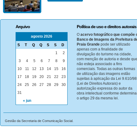
Arquivo
Política de uso e direitos autorais
O
acervo fotográfico que compõe 
agosto 2026
Banco de Imagens da Prefeitura d
Praia Grande
pode ser utilizado
S
T
Q
Q
S
S
D
apenas com a finalidade de
1
2
divulgação do turismo na cidade,
com menção de autoria e desde qu
3
4
5
6
7
8
9
não esteja associado a fins
10
11
12
13
14
15
16
comerciais. Todas as outras formas
de utilização das imagens estão
17
18
19
20
21
22
23
sujeitas à aplicação da Lei 9.610/98
(Lei de Direitos Autorais) e
24
25
26
27
28
29
30
autorização expressa do autor da
31
obra intelectual conforme determina
o artigo 29 da mesma lei.
« jun
Gestão da Secretaria de Comunicação Social.