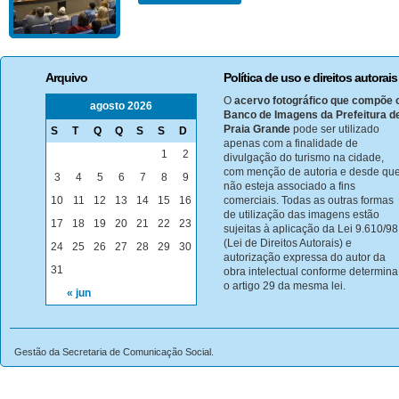
Arquivo
Política de uso e direitos autorais
O
acervo fotográfico que compõe 
agosto 2026
Banco de Imagens da Prefeitura d
Praia Grande
pode ser utilizado
S
T
Q
Q
S
S
D
apenas com a finalidade de
1
2
divulgação do turismo na cidade,
com menção de autoria e desde qu
3
4
5
6
7
8
9
não esteja associado a fins
10
11
12
13
14
15
16
comerciais. Todas as outras formas
de utilização das imagens estão
17
18
19
20
21
22
23
sujeitas à aplicação da Lei 9.610/98
(Lei de Direitos Autorais) e
24
25
26
27
28
29
30
autorização expressa do autor da
31
obra intelectual conforme determina
o artigo 29 da mesma lei.
« jun
Gestão da Secretaria de Comunicação Social.