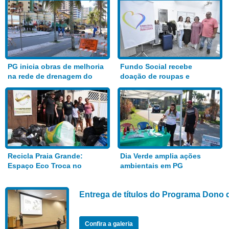
PG inicia obras de melhoria
Fundo Social recebe
na rede de drenagem do
doação de roupas e
Bairro Aviação
alimentos
Recicla Praia Grande:
Dia Verde amplia ações
Espaço Eco Troca no
ambientais em PG
Anhanguera
Entrega de títulos do Programa Dono 
Confira a galeria