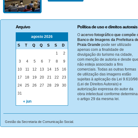
Arquivo
Política de uso e direitos autorais
O
acervo fotográfico que compõe 
agosto 2026
Banco de Imagens da Prefeitura d
Praia Grande
pode ser utilizado
S
T
Q
Q
S
S
D
apenas com a finalidade de
1
2
divulgação do turismo na cidade,
com menção de autoria e desde qu
3
4
5
6
7
8
9
não esteja associado a fins
10
11
12
13
14
15
16
comerciais. Todas as outras formas
de utilização das imagens estão
17
18
19
20
21
22
23
sujeitas à aplicação da Lei 9.610/98
(Lei de Direitos Autorais) e
24
25
26
27
28
29
30
autorização expressa do autor da
31
obra intelectual conforme determina
o artigo 29 da mesma lei.
« jun
Gestão da Secretaria de Comunicação Social.