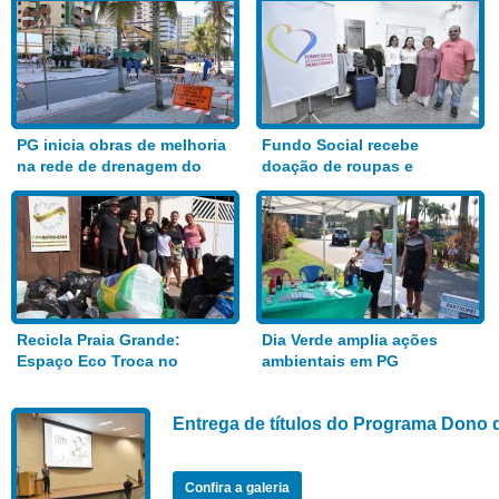
PG inicia obras de melhoria
Fundo Social recebe
na rede de drenagem do
doação de roupas e
Bairro Aviação
alimentos
Recicla Praia Grande:
Dia Verde amplia ações
Espaço Eco Troca no
ambientais em PG
Anhanguera
Entrega de títulos do Programa Dono 
Confira a galeria