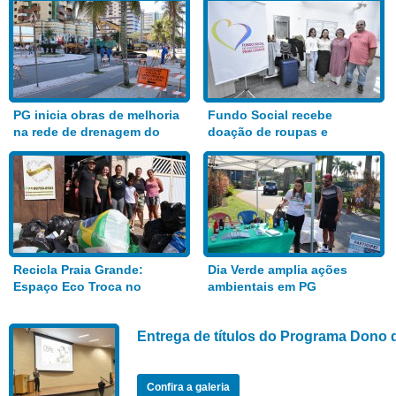
PG inicia obras de melhoria
Fundo Social recebe
na rede de drenagem do
doação de roupas e
Bairro Aviação
alimentos
Recicla Praia Grande:
Dia Verde amplia ações
Espaço Eco Troca no
ambientais em PG
Anhanguera
Entrega de títulos do Programa Dono 
Confira a galeria