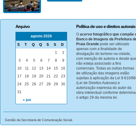
Arquivo
Política de uso e direitos autorais
O
acervo fotográfico que compõe 
agosto 2026
Banco de Imagens da Prefeitura d
Praia Grande
pode ser utilizado
S
T
Q
Q
S
S
D
apenas com a finalidade de
1
2
divulgação do turismo na cidade,
com menção de autoria e desde qu
3
4
5
6
7
8
9
não esteja associado a fins
10
11
12
13
14
15
16
comerciais. Todas as outras formas
de utilização das imagens estão
17
18
19
20
21
22
23
sujeitas à aplicação da Lei 9.610/98
(Lei de Direitos Autorais) e
24
25
26
27
28
29
30
autorização expressa do autor da
31
obra intelectual conforme determina
o artigo 29 da mesma lei.
« jun
Gestão da Secretaria de Comunicação Social.