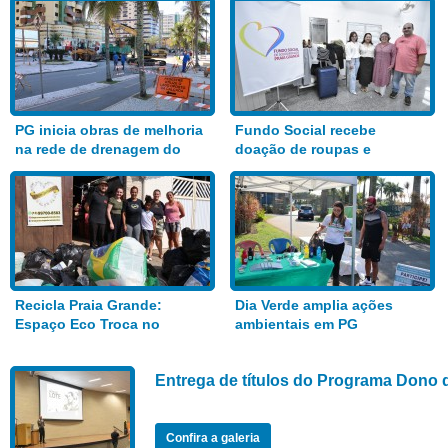
PG inicia obras de melhoria
Fundo Social recebe
na rede de drenagem do
doação de roupas e
Bairro Aviação
alimentos
Recicla Praia Grande:
Dia Verde amplia ações
Espaço Eco Troca no
ambientais em PG
Anhanguera
Entrega de títulos do Programa Dono 
Confira a galeria