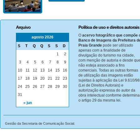
Arquivo
Política de uso e direitos autorais
O
acervo fotográfico que compõe 
agosto 2026
Banco de Imagens da Prefeitura d
Praia Grande
pode ser utilizado
S
T
Q
Q
S
S
D
apenas com a finalidade de
1
2
divulgação do turismo na cidade,
com menção de autoria e desde qu
3
4
5
6
7
8
9
não esteja associado a fins
10
11
12
13
14
15
16
comerciais. Todas as outras formas
de utilização das imagens estão
17
18
19
20
21
22
23
sujeitas à aplicação da Lei 9.610/98
(Lei de Direitos Autorais) e
24
25
26
27
28
29
30
autorização expressa do autor da
31
obra intelectual conforme determina
o artigo 29 da mesma lei.
« jun
Gestão da Secretaria de Comunicação Social.