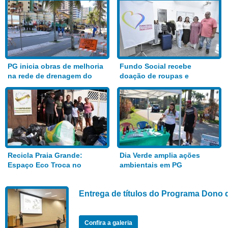
PG inicia obras de melhoria
Fundo Social recebe
na rede de drenagem do
doação de roupas e
Bairro Aviação
alimentos
Recicla Praia Grande:
Dia Verde amplia ações
Espaço Eco Troca no
ambientais em PG
Anhanguera
Entrega de títulos do Programa Dono 
Confira a galeria