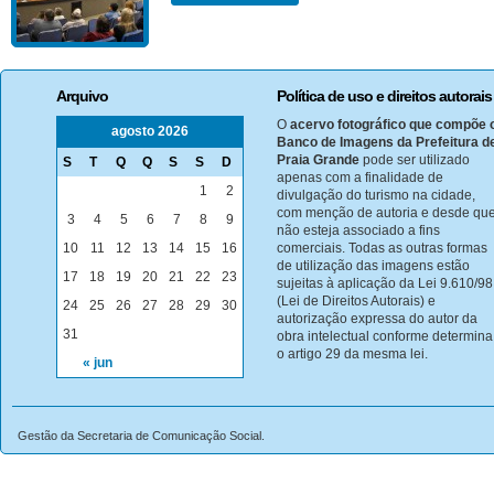
Arquivo
Política de uso e direitos autorais
O
acervo fotográfico que compõe 
agosto 2026
Banco de Imagens da Prefeitura d
Praia Grande
pode ser utilizado
S
T
Q
Q
S
S
D
apenas com a finalidade de
1
2
divulgação do turismo na cidade,
com menção de autoria e desde qu
3
4
5
6
7
8
9
não esteja associado a fins
10
11
12
13
14
15
16
comerciais. Todas as outras formas
de utilização das imagens estão
17
18
19
20
21
22
23
sujeitas à aplicação da Lei 9.610/98
(Lei de Direitos Autorais) e
24
25
26
27
28
29
30
autorização expressa do autor da
31
obra intelectual conforme determina
o artigo 29 da mesma lei.
« jun
Gestão da Secretaria de Comunicação Social.