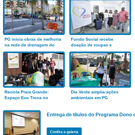
PG inicia obras de melhoria
Fundo Social recebe
na rede de drenagem do
doação de roupas e
Bairro Aviação
alimentos
Recicla Praia Grande:
Dia Verde amplia ações
Espaço Eco Troca no
ambientais em PG
Anhanguera
Entrega de títulos do Programa Dono 
Confira a galeria