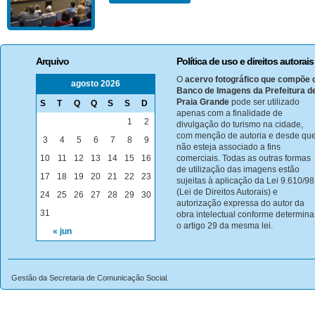
Arquivo
Política de uso e direitos autorais
O
acervo fotográfico que compõe 
agosto 2026
Banco de Imagens da Prefeitura d
Praia Grande
pode ser utilizado
S
T
Q
Q
S
S
D
apenas com a finalidade de
1
2
divulgação do turismo na cidade,
com menção de autoria e desde qu
3
4
5
6
7
8
9
não esteja associado a fins
10
11
12
13
14
15
16
comerciais. Todas as outras formas
de utilização das imagens estão
17
18
19
20
21
22
23
sujeitas à aplicação da Lei 9.610/98
(Lei de Direitos Autorais) e
24
25
26
27
28
29
30
autorização expressa do autor da
31
obra intelectual conforme determina
o artigo 29 da mesma lei.
« jun
Gestão da Secretaria de Comunicação Social.