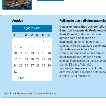
Arquivo
Política de uso e direitos autorais
O
acervo fotográfico que compõe 
agosto 2026
Banco de Imagens da Prefeitura d
Praia Grande
pode ser utilizado
S
T
Q
Q
S
S
D
apenas com a finalidade de
1
2
divulgação do turismo na cidade,
com menção de autoria e desde qu
3
4
5
6
7
8
9
não esteja associado a fins
10
11
12
13
14
15
16
comerciais. Todas as outras formas
de utilização das imagens estão
17
18
19
20
21
22
23
sujeitas à aplicação da Lei 9.610/98
(Lei de Direitos Autorais) e
24
25
26
27
28
29
30
autorização expressa do autor da
31
obra intelectual conforme determina
o artigo 29 da mesma lei.
« jun
Gestão da Secretaria de Comunicação Social.