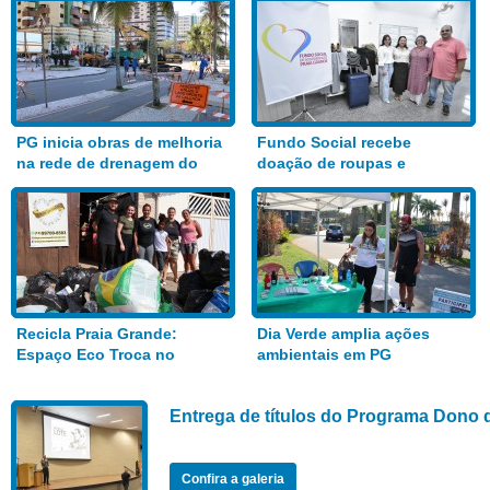
PG inicia obras de melhoria
Fundo Social recebe
na rede de drenagem do
doação de roupas e
Bairro Aviação
alimentos
Recicla Praia Grande:
Dia Verde amplia ações
Espaço Eco Troca no
ambientais em PG
Anhanguera
Entrega de títulos do Programa Dono 
Confira a galeria