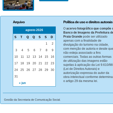
Arquivo
Política de uso e direitos autorais
O
acervo fotográfico que compõe 
agosto 2026
Banco de Imagens da Prefeitura d
Praia Grande
pode ser utilizado
S
T
Q
Q
S
S
D
apenas com a finalidade de
1
2
divulgação do turismo na cidade,
com menção de autoria e desde qu
3
4
5
6
7
8
9
não esteja associado a fins
10
11
12
13
14
15
16
comerciais. Todas as outras formas
de utilização das imagens estão
17
18
19
20
21
22
23
sujeitas à aplicação da Lei 9.610/98
(Lei de Direitos Autorais) e
24
25
26
27
28
29
30
autorização expressa do autor da
31
obra intelectual conforme determina
o artigo 29 da mesma lei.
« jun
Gestão da Secretaria de Comunicação Social.