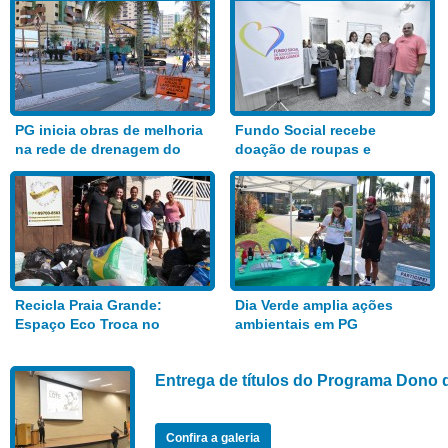
PG inicia obras de melhoria
Fundo Social recebe
na rede de drenagem do
doação de roupas e
Bairro Aviação
alimentos
Recicla Praia Grande:
Dia Verde amplia ações
Espaço Eco Troca no
ambientais em PG
Anhanguera
Entrega de títulos do Programa Dono 
Confira a galeria