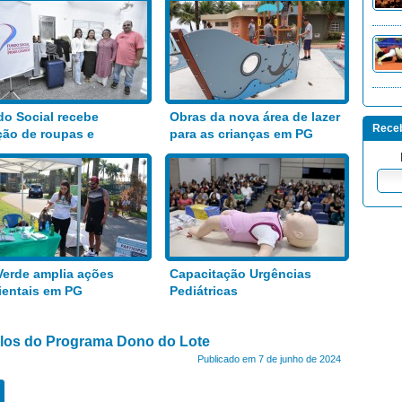
o Social recebe
Obras da nova área de lazer
Receb
ão de roupas e
para as crianças em PG
entos
Verde amplia ações
Capacitação Urgências
entais em PG
Pediátricas
tulos do Programa Dono do Lote
Publicado em 7 de junho de 2024