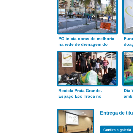
PG inicia obras de melhoria
Fund
na rede de drenagem do
doaç
Bairro Aviação
alim
Recicla Praia Grande:
Dia 
Espaço Eco Troca no
ambi
Anhanguera
Entrega de tí
Confira a galeria