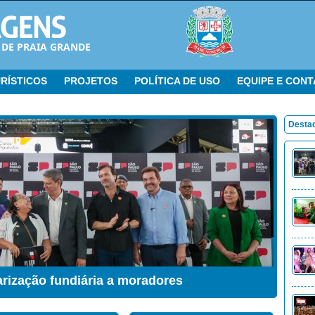
 DE PRAIA GRANDE
RÍSTICOS
PROJETOS
POLÍTICA DE USO
EQUIPE E CON
Desta
arização fundiária a moradores
ação Sensorial