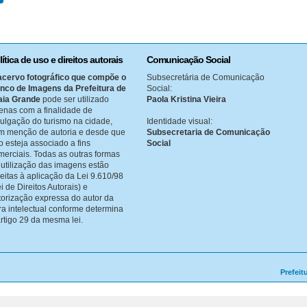
lítica de uso e direitos autorais
Comunicação Social
acervo fotográfico que compõe o
Subsecretária de Comunicação
nco de Imagens da Prefeitura de
Social:
aia Grande
pode ser utilizado
Paola Kristina Vieira
enas com a finalidade de
vulgação do turismo na cidade,
Identidade visual:
m menção de autoria e desde que
Subsecretaria de Comunicação
o esteja associado a fins
Social
merciais. Todas as outras formas
 utilização das imagens estão
jeitas à aplicação da Lei 9.610/98
i de Direitos Autorais) e
torização expressa do autor da
ra intelectual conforme determina
artigo 29 da mesma lei.
Prefeit