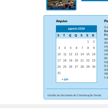
Arquivo
Po
O
agosto 2026
Ba
Pr
S
T
Q
Q
S
S
D
ap
1
2
di
co
3
4
5
6
7
8
9
nã
10
11
12
13
14
15
16
co
de
17
18
19
20
21
22
23
su
(Le
24
25
26
27
28
29
30
au
31
ob
o 
« jun
Gestão da Secretaria de Comunicação Social.