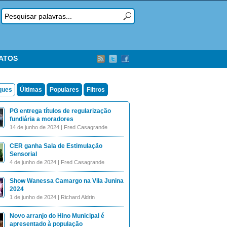
TATOS
ques
Últimas
Populares
Filtros
PG entrega títulos de regularização
fundiária a moradores
14 de junho de 2024 | Fred Casagrande
CER ganha Sala de Estimulação
Sensorial
4 de junho de 2024 | Fred Casagrande
Show Wanessa Camargo na Vila Junina
2024
1 de junho de 2024 | Richard Aldrin
Novo arranjo do Hino Municipal é
apresentado à população