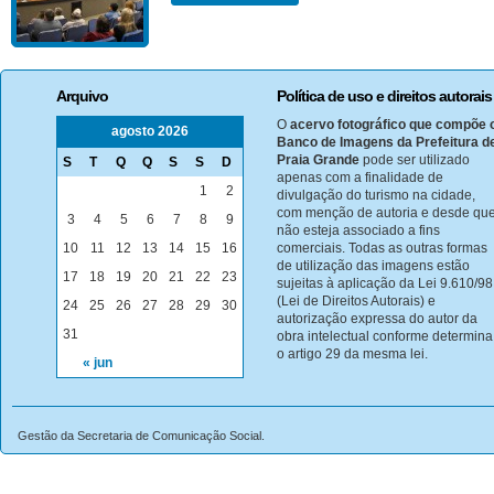
Arquivo
Política de uso e direitos autorais
O
acervo fotográfico que compõe 
agosto 2026
Banco de Imagens da Prefeitura d
Praia Grande
pode ser utilizado
S
T
Q
Q
S
S
D
apenas com a finalidade de
1
2
divulgação do turismo na cidade,
com menção de autoria e desde qu
3
4
5
6
7
8
9
não esteja associado a fins
10
11
12
13
14
15
16
comerciais. Todas as outras formas
de utilização das imagens estão
17
18
19
20
21
22
23
sujeitas à aplicação da Lei 9.610/98
(Lei de Direitos Autorais) e
24
25
26
27
28
29
30
autorização expressa do autor da
31
obra intelectual conforme determina
o artigo 29 da mesma lei.
« jun
Gestão da Secretaria de Comunicação Social.