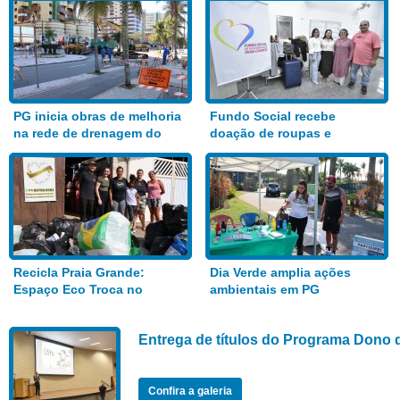
PG inicia obras de melhoria
Fundo Social recebe
na rede de drenagem do
doação de roupas e
Bairro Aviação
alimentos
Recicla Praia Grande:
Dia Verde amplia ações
Espaço Eco Troca no
ambientais em PG
Anhanguera
Entrega de títulos do Programa Dono 
Confira a galeria