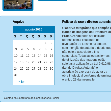
Arquivo
Política de uso e direitos autorais
O
acervo fotográfico que compõe 
agosto 2026
Banco de Imagens da Prefeitura d
Praia Grande
pode ser utilizado
S
T
Q
Q
S
S
D
apenas com a finalidade de
1
2
divulgação do turismo na cidade,
com menção de autoria e desde qu
3
4
5
6
7
8
9
não esteja associado a fins
10
11
12
13
14
15
16
comerciais. Todas as outras formas
de utilização das imagens estão
17
18
19
20
21
22
23
sujeitas à aplicação da Lei 9.610/98
(Lei de Direitos Autorais) e
24
25
26
27
28
29
30
autorização expressa do autor da
31
obra intelectual conforme determina
o artigo 29 da mesma lei.
« jun
Gestão da Secretaria de Comunicação Social.