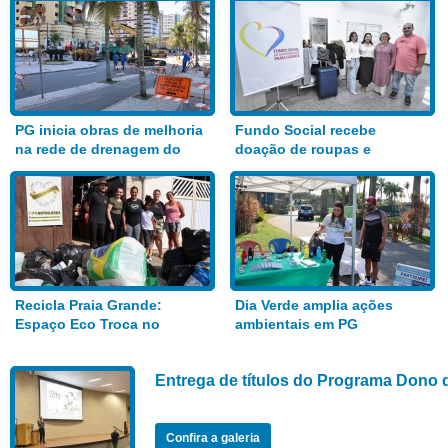
PG inicia obras de melhoria
Fundo Social recebe
na rede de drenagem do
doação de roupas e
Bairro Aviação
alimentos
Recicla Praia Grande:
Dia Verde amplia ações
Espaço Eco Troca no
ambientais em PG
Anhanguera
Entrega de títulos do Programa Dono 
Confira a galeria