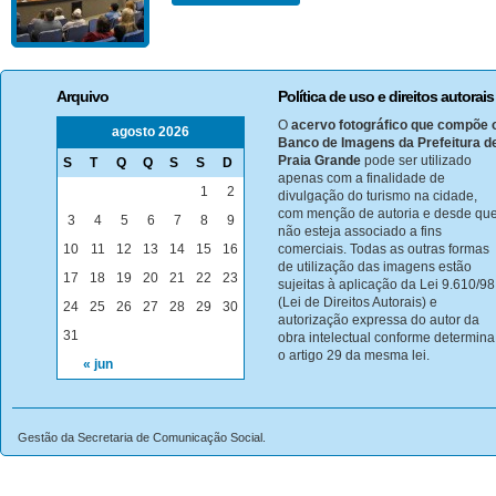
Arquivo
Política de uso e direitos autorais
O
acervo fotográfico que compõe 
agosto 2026
Banco de Imagens da Prefeitura d
Praia Grande
pode ser utilizado
S
T
Q
Q
S
S
D
apenas com a finalidade de
1
2
divulgação do turismo na cidade,
com menção de autoria e desde qu
3
4
5
6
7
8
9
não esteja associado a fins
10
11
12
13
14
15
16
comerciais. Todas as outras formas
de utilização das imagens estão
17
18
19
20
21
22
23
sujeitas à aplicação da Lei 9.610/98
(Lei de Direitos Autorais) e
24
25
26
27
28
29
30
autorização expressa do autor da
31
obra intelectual conforme determina
o artigo 29 da mesma lei.
« jun
Gestão da Secretaria de Comunicação Social.