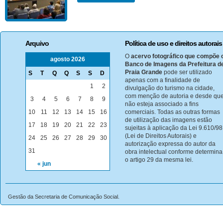
Arquivo
Política de uso e direitos autorais
O
acervo fotográfico que compõe 
agosto 2026
Banco de Imagens da Prefeitura d
Praia Grande
pode ser utilizado
S
T
Q
Q
S
S
D
apenas com a finalidade de
1
2
divulgação do turismo na cidade,
com menção de autoria e desde qu
3
4
5
6
7
8
9
não esteja associado a fins
10
11
12
13
14
15
16
comerciais. Todas as outras formas
de utilização das imagens estão
17
18
19
20
21
22
23
sujeitas à aplicação da Lei 9.610/98
(Lei de Direitos Autorais) e
24
25
26
27
28
29
30
autorização expressa do autor da
31
obra intelectual conforme determina
o artigo 29 da mesma lei.
« jun
Gestão da Secretaria de Comunicação Social.