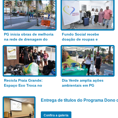
PG inicia obras de melhoria
Fundo Social recebe
na rede de drenagem do
doação de roupas e
Bairro Aviação
alimentos
Recicla Praia Grande:
Dia Verde amplia ações
Espaço Eco Troca no
ambientais em PG
Anhanguera
Entrega de títulos do Programa Dono 
Confira a galeria