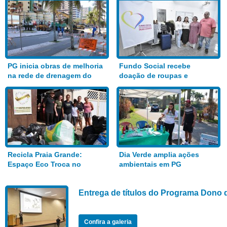
PG inicia obras de melhoria
Fundo Social recebe
na rede de drenagem do
doação de roupas e
Bairro Aviação
alimentos
Recicla Praia Grande:
Dia Verde amplia ações
Espaço Eco Troca no
ambientais em PG
Anhanguera
Entrega de títulos do Programa Dono 
Confira a galeria