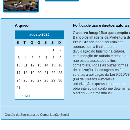
Arquivo
Política de uso e direitos autorais
O
acervo fotográfico que compõe 
agosto 2026
Banco de Imagens da Prefeitura d
Praia Grande
pode ser utilizado
S
T
Q
Q
S
S
D
apenas com a finalidade de
1
2
divulgação do turismo na cidade,
com menção de autoria e desde qu
3
4
5
6
7
8
9
não esteja associado a fins
10
11
12
13
14
15
16
comerciais. Todas as outras formas
de utilização das imagens estão
17
18
19
20
21
22
23
sujeitas à aplicação da Lei 9.610/98
(Lei de Direitos Autorais) e
24
25
26
27
28
29
30
autorização expressa do autor da
31
obra intelectual conforme determina
o artigo 29 da mesma lei.
« jun
Gestão da Secretaria de Comunicação Social.