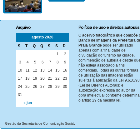
Arquivo
Política de uso e direitos autorais
O
acervo fotográfico que compõe 
agosto 2026
Banco de Imagens da Prefeitura d
Praia Grande
pode ser utilizado
S
T
Q
Q
S
S
D
apenas com a finalidade de
1
2
divulgação do turismo na cidade,
com menção de autoria e desde qu
3
4
5
6
7
8
9
não esteja associado a fins
10
11
12
13
14
15
16
comerciais. Todas as outras formas
de utilização das imagens estão
17
18
19
20
21
22
23
sujeitas à aplicação da Lei 9.610/98
(Lei de Direitos Autorais) e
24
25
26
27
28
29
30
autorização expressa do autor da
31
obra intelectual conforme determina
o artigo 29 da mesma lei.
« jun
Gestão da Secretaria de Comunicação Social.