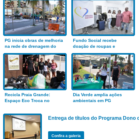
PG inicia obras de melhoria
Fundo Social recebe
na rede de drenagem do
doação de roupas e
Bairro Aviação
alimentos
Recicla Praia Grande:
Dia Verde amplia ações
Espaço Eco Troca no
ambientais em PG
Anhanguera
Entrega de títulos do Programa Dono 
Confira a galeria