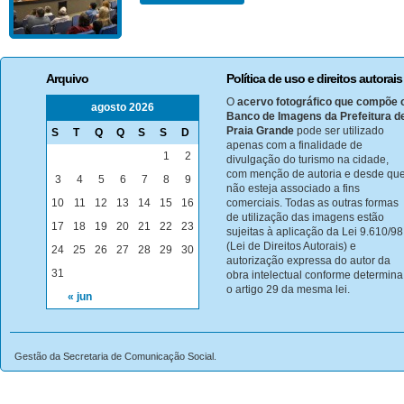
Arquivo
Política de uso e direitos autorais
O
acervo fotográfico que compõe 
agosto 2026
Banco de Imagens da Prefeitura d
Praia Grande
pode ser utilizado
S
T
Q
Q
S
S
D
apenas com a finalidade de
1
2
divulgação do turismo na cidade,
com menção de autoria e desde qu
3
4
5
6
7
8
9
não esteja associado a fins
10
11
12
13
14
15
16
comerciais. Todas as outras formas
de utilização das imagens estão
17
18
19
20
21
22
23
sujeitas à aplicação da Lei 9.610/98
(Lei de Direitos Autorais) e
24
25
26
27
28
29
30
autorização expressa do autor da
31
obra intelectual conforme determina
o artigo 29 da mesma lei.
« jun
Gestão da Secretaria de Comunicação Social.