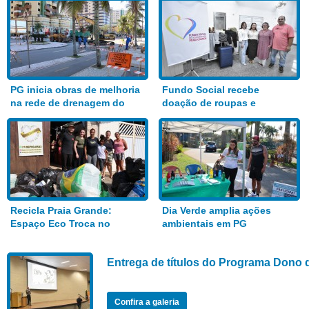
PG inicia obras de melhoria
Fundo Social recebe
na rede de drenagem do
doação de roupas e
Bairro Aviação
alimentos
Recicla Praia Grande:
Dia Verde amplia ações
Espaço Eco Troca no
ambientais em PG
Anhanguera
Entrega de títulos do Programa Dono 
Confira a galeria