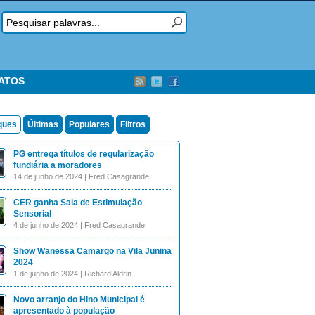
TATOS
ques
Últimas
Populares
Filtros
PG entrega títulos de regularização
fundiária a moradores
14 de junho de 2024 | Fred Casagrande
CER ganha Sala de Estimulação
Sensorial
4 de junho de 2024 | Fred Casagrande
Show Wanessa Camargo na Vila Junina
2024
1 de junho de 2024 | Richard Aldrin
Novo arranjo do Hino Municipal é
apresentado à população