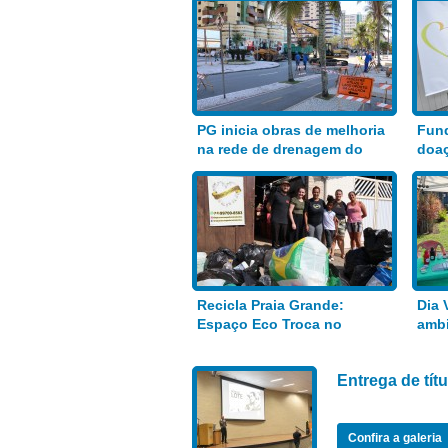
PG inicia obras de melhoria
Fund
na rede de drenagem do
doaç
Bairro Aviação
alim
Recicla Praia Grande:
Dia 
Espaço Eco Troca no
ambi
Anhanguera
Entrega de tí
Confira a galeria