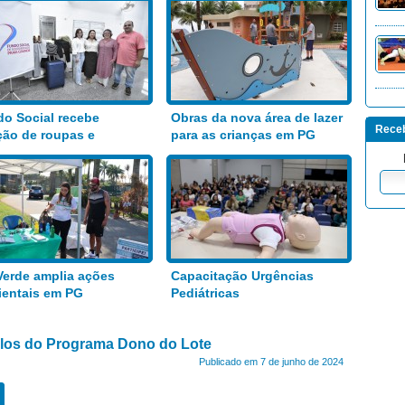
o Social recebe
Obras da nova área de lazer
Receb
ão de roupas e
para as crianças em PG
entos
Verde amplia ações
Capacitação Urgências
entais em PG
Pediátricas
tulos do Programa Dono do Lote
Publicado em 7 de junho de 2024