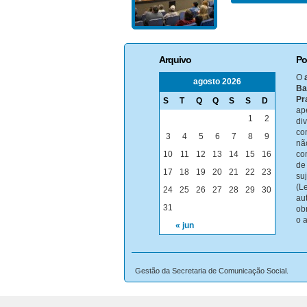
Arquivo
Po
O
agosto 2026
Ba
Pr
S
T
Q
Q
S
S
D
ap
1
2
di
co
3
4
5
6
7
8
9
nã
10
11
12
13
14
15
16
co
de
17
18
19
20
21
22
23
su
(Le
24
25
26
27
28
29
30
au
31
ob
o 
« jun
Gestão da Secretaria de Comunicação Social.