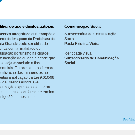
lítica de uso e direitos autorais
Comunicação Social
acervo fotográfico que compõe o
Subsecretária de Comunicação
nco de Imagens da Prefeitura de
Social:
aia Grande
pode ser utilizado
Paola Kristina Vieira
enas com a finalidade de
vulgação do turismo na cidade,
Identidade visual:
m menção de autoria e desde que
Subsecretaria de Comunicação
o esteja associado a fins
Social
merciais. Todas as outras formas
 utilização das imagens estão
jeitas à aplicação da Lei 9.610/98
i de Direitos Autorais) e
torização expressa do autor da
ra intelectual conforme determina
artigo 29 da mesma lei.
Prefeit