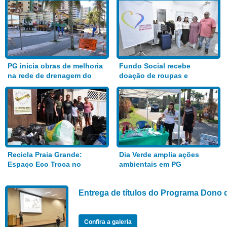
PG inicia obras de melhoria
Fundo Social recebe
na rede de drenagem do
doação de roupas e
Bairro Aviação
alimentos
Recicla Praia Grande:
Dia Verde amplia ações
Espaço Eco Troca no
ambientais em PG
Anhanguera
Entrega de títulos do Programa Dono 
Confira a galeria