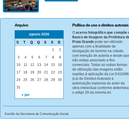
Arquivo
Política de uso e direitos autorais
O
acervo fotográfico que compõe 
agosto 2026
Banco de Imagens da Prefeitura d
Praia Grande
pode ser utilizado
S
T
Q
Q
S
S
D
apenas com a finalidade de
1
2
divulgação do turismo na cidade,
com menção de autoria e desde qu
3
4
5
6
7
8
9
não esteja associado a fins
10
11
12
13
14
15
16
comerciais. Todas as outras formas
de utilização das imagens estão
17
18
19
20
21
22
23
sujeitas à aplicação da Lei 9.610/98
(Lei de Direitos Autorais) e
24
25
26
27
28
29
30
autorização expressa do autor da
31
obra intelectual conforme determina
o artigo 29 da mesma lei.
« jun
Gestão da Secretaria de Comunicação Social.