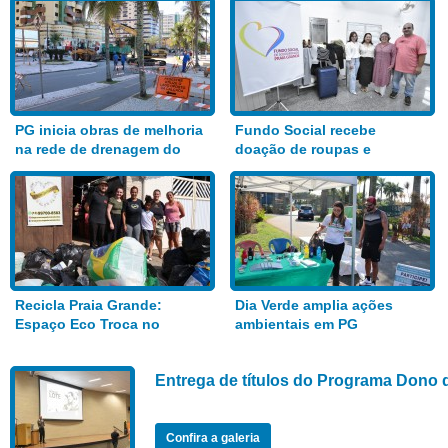
PG inicia obras de melhoria
Fundo Social recebe
na rede de drenagem do
doação de roupas e
Bairro Aviação
alimentos
Recicla Praia Grande:
Dia Verde amplia ações
Espaço Eco Troca no
ambientais em PG
Anhanguera
Entrega de títulos do Programa Dono 
Confira a galeria