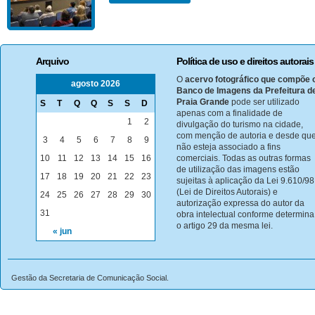
Arquivo
Política de uso e direitos autorais
O
acervo fotográfico que compõe 
agosto 2026
Banco de Imagens da Prefeitura d
Praia Grande
pode ser utilizado
S
T
Q
Q
S
S
D
apenas com a finalidade de
1
2
divulgação do turismo na cidade,
com menção de autoria e desde qu
3
4
5
6
7
8
9
não esteja associado a fins
10
11
12
13
14
15
16
comerciais. Todas as outras formas
de utilização das imagens estão
17
18
19
20
21
22
23
sujeitas à aplicação da Lei 9.610/98
(Lei de Direitos Autorais) e
24
25
26
27
28
29
30
autorização expressa do autor da
31
obra intelectual conforme determina
o artigo 29 da mesma lei.
« jun
Gestão da Secretaria de Comunicação Social.