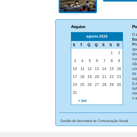
Arquivo
Po
O
agosto 2026
Ba
Pr
S
T
Q
Q
S
S
D
ap
1
2
di
co
3
4
5
6
7
8
9
nã
10
11
12
13
14
15
16
co
de
17
18
19
20
21
22
23
su
(Le
24
25
26
27
28
29
30
au
31
ob
o 
« jun
Gestão da Secretaria de Comunicação Social.