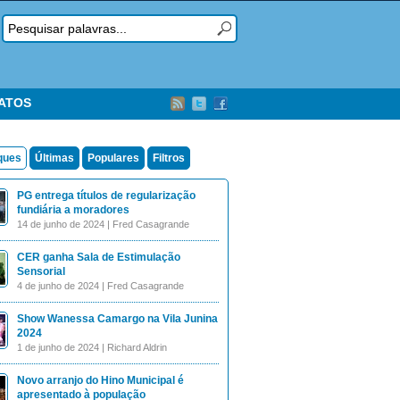
TATOS
ques
Últimas
Populares
Filtros
PG entrega títulos de regularização
fundiária a moradores
14 de junho de 2024 | Fred Casagrande
CER ganha Sala de Estimulação
Sensorial
4 de junho de 2024 | Fred Casagrande
Show Wanessa Camargo na Vila Junina
2024
1 de junho de 2024 | Richard Aldrin
Novo arranjo do Hino Municipal é
apresentado à população