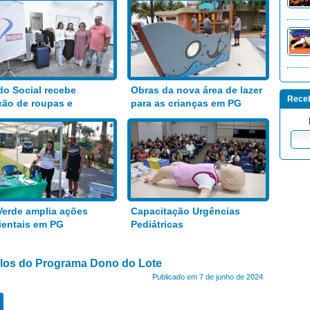
o Social recebe
Obras da nova área de lazer
Receb
ão de roupas e
para as crianças em PG
entos
Verde amplia ações
Capacitação Urgências
entais em PG
Pediátricas
tulos do Programa Dono do Lote
Publicado em 7 de junho de 2024