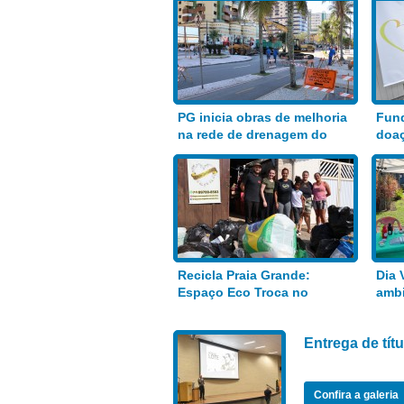
PG inicia obras de melhoria
Fund
na rede de drenagem do
doaç
Bairro Aviação
alim
Recicla Praia Grande:
Dia 
Espaço Eco Troca no
ambi
Anhanguera
Entrega de tí
Confira a galeria