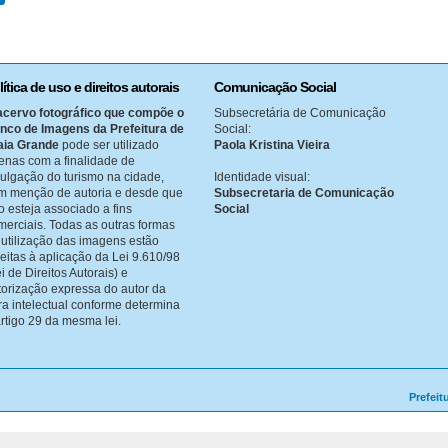
lítica de uso e direitos autorais
Comunicação Social
acervo fotográfico que compõe o
Subsecretária de Comunicação
nco de Imagens da Prefeitura de
Social:
aia Grande
pode ser utilizado
Paola Kristina Vieira
enas com a finalidade de
vulgação do turismo na cidade,
Identidade visual:
m menção de autoria e desde que
Subsecretaria de Comunicação
o esteja associado a fins
Social
merciais. Todas as outras formas
 utilização das imagens estão
jeitas à aplicação da Lei 9.610/98
i de Direitos Autorais) e
torização expressa do autor da
ra intelectual conforme determina
artigo 29 da mesma lei.
Prefeit