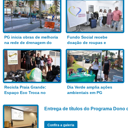
PG inicia obras de melhoria
Fundo Social recebe
na rede de drenagem do
doação de roupas e
Bairro Aviação
alimentos
Recicla Praia Grande:
Dia Verde amplia ações
Espaço Eco Troca no
ambientais em PG
Anhanguera
Entrega de títulos do Programa Dono 
Confira a galeria