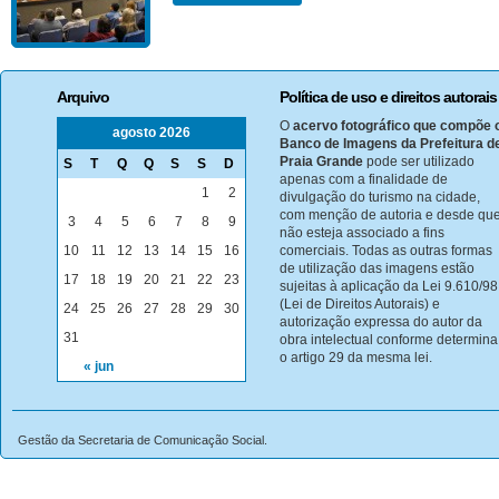
Arquivo
Política de uso e direitos autorais
O
acervo fotográfico que compõe 
agosto 2026
Banco de Imagens da Prefeitura d
Praia Grande
pode ser utilizado
S
T
Q
Q
S
S
D
apenas com a finalidade de
1
2
divulgação do turismo na cidade,
com menção de autoria e desde qu
3
4
5
6
7
8
9
não esteja associado a fins
10
11
12
13
14
15
16
comerciais. Todas as outras formas
de utilização das imagens estão
17
18
19
20
21
22
23
sujeitas à aplicação da Lei 9.610/98
(Lei de Direitos Autorais) e
24
25
26
27
28
29
30
autorização expressa do autor da
31
obra intelectual conforme determina
o artigo 29 da mesma lei.
« jun
Gestão da Secretaria de Comunicação Social.