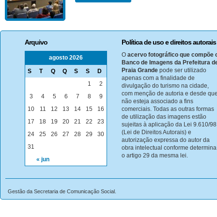
Arquivo
Política de uso e direitos autorais
O
acervo fotográfico que compõe 
agosto 2026
Banco de Imagens da Prefeitura d
Praia Grande
pode ser utilizado
S
T
Q
Q
S
S
D
apenas com a finalidade de
1
2
divulgação do turismo na cidade,
com menção de autoria e desde qu
3
4
5
6
7
8
9
não esteja associado a fins
10
11
12
13
14
15
16
comerciais. Todas as outras formas
de utilização das imagens estão
17
18
19
20
21
22
23
sujeitas à aplicação da Lei 9.610/98
(Lei de Direitos Autorais) e
24
25
26
27
28
29
30
autorização expressa do autor da
31
obra intelectual conforme determina
o artigo 29 da mesma lei.
« jun
Gestão da Secretaria de Comunicação Social.