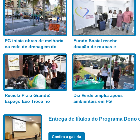
PG inicia obras de melhoria
Fundo Social recebe
na rede de drenagem do
doação de roupas e
Bairro Aviação
alimentos
Recicla Praia Grande:
Dia Verde amplia ações
Espaço Eco Troca no
ambientais em PG
Anhanguera
Entrega de títulos do Programa Dono 
Confira a galeria