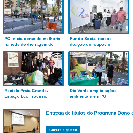
PG inicia obras de melhoria
Fundo Social recebe
na rede de drenagem do
doação de roupas e
Bairro Aviação
alimentos
Recicla Praia Grande:
Dia Verde amplia ações
Espaço Eco Troca no
ambientais em PG
Anhanguera
Entrega de títulos do Programa Dono 
Confira a galeria