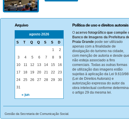
Arquivo
Política de uso e direitos autorais
O
acervo fotográfico que compõe 
agosto 2026
Banco de Imagens da Prefeitura d
Praia Grande
pode ser utilizado
S
T
Q
Q
S
S
D
apenas com a finalidade de
1
2
divulgação do turismo na cidade,
com menção de autoria e desde qu
3
4
5
6
7
8
9
não esteja associado a fins
10
11
12
13
14
15
16
comerciais. Todas as outras formas
de utilização das imagens estão
17
18
19
20
21
22
23
sujeitas à aplicação da Lei 9.610/98
(Lei de Direitos Autorais) e
24
25
26
27
28
29
30
autorização expressa do autor da
31
obra intelectual conforme determina
o artigo 29 da mesma lei.
« jun
Gestão da Secretaria de Comunicação Social.