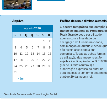
Arquivo
Política de uso e direitos autorais
O
acervo fotográfico que compõe 
agosto 2026
Banco de Imagens da Prefeitura d
Praia Grande
pode ser utilizado
S
T
Q
Q
S
S
D
apenas com a finalidade de
1
2
divulgação do turismo na cidade,
com menção de autoria e desde qu
3
4
5
6
7
8
9
não esteja associado a fins
10
11
12
13
14
15
16
comerciais. Todas as outras formas
de utilização das imagens estão
17
18
19
20
21
22
23
sujeitas à aplicação da Lei 9.610/98
(Lei de Direitos Autorais) e
24
25
26
27
28
29
30
autorização expressa do autor da
31
obra intelectual conforme determina
o artigo 29 da mesma lei.
« jun
Gestão da Secretaria de Comunicação Social.