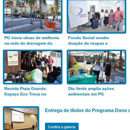
PG inicia obras de melhoria
Fundo Social recebe
na rede de drenagem do
doação de roupas e
Bairro Aviação
alimentos
Recicla Praia Grande:
Dia Verde amplia ações
Espaço Eco Troca no
ambientais em PG
Anhanguera
Entrega de títulos do Programa Dono 
Confira a galeria