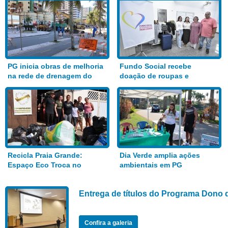
PG inicia obras de melhoria
Fundo Social recebe
na rede de drenagem do
doação de roupas e
Bairro Aviação
alimentos
Recicla Praia Grande:
Dia Verde amplia ações
Espaço Eco Troca no
ambientais em PG
Anhanguera
Entrega de títulos do Programa Dono 
Confira a galeria