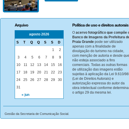
Arquivo
Política de uso e direitos autorais
O
acervo fotográfico que compõe 
agosto 2026
Banco de Imagens da Prefeitura d
Praia Grande
pode ser utilizado
S
T
Q
Q
S
S
D
apenas com a finalidade de
1
2
divulgação do turismo na cidade,
com menção de autoria e desde qu
3
4
5
6
7
8
9
não esteja associado a fins
10
11
12
13
14
15
16
comerciais. Todas as outras formas
de utilização das imagens estão
17
18
19
20
21
22
23
sujeitas à aplicação da Lei 9.610/98
(Lei de Direitos Autorais) e
24
25
26
27
28
29
30
autorização expressa do autor da
31
obra intelectual conforme determina
o artigo 29 da mesma lei.
« jun
Gestão da Secretaria de Comunicação Social.