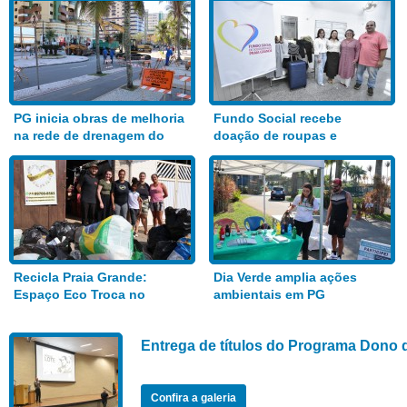
PG inicia obras de melhoria
Fundo Social recebe
na rede de drenagem do
doação de roupas e
Bairro Aviação
alimentos
Recicla Praia Grande:
Dia Verde amplia ações
Espaço Eco Troca no
ambientais em PG
Anhanguera
Entrega de títulos do Programa Dono 
Confira a galeria