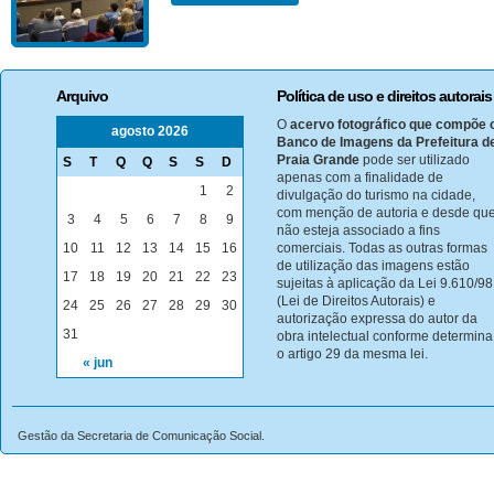
Arquivo
Política de uso e direitos autorais
O
acervo fotográfico que compõe 
agosto 2026
Banco de Imagens da Prefeitura d
Praia Grande
pode ser utilizado
S
T
Q
Q
S
S
D
apenas com a finalidade de
1
2
divulgação do turismo na cidade,
com menção de autoria e desde qu
3
4
5
6
7
8
9
não esteja associado a fins
10
11
12
13
14
15
16
comerciais. Todas as outras formas
de utilização das imagens estão
17
18
19
20
21
22
23
sujeitas à aplicação da Lei 9.610/98
(Lei de Direitos Autorais) e
24
25
26
27
28
29
30
autorização expressa do autor da
31
obra intelectual conforme determina
o artigo 29 da mesma lei.
« jun
Gestão da Secretaria de Comunicação Social.