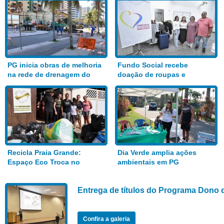
PG inicia obras de melhoria
Fundo Social recebe
na rede de drenagem do
doação de roupas e
Bairro Aviação
alimentos
Recicla Praia Grande:
Dia Verde amplia ações
Espaço Eco Troca no
ambientais em PG
Anhanguera
Entrega de títulos do Programa Dono 
Confira a galeria