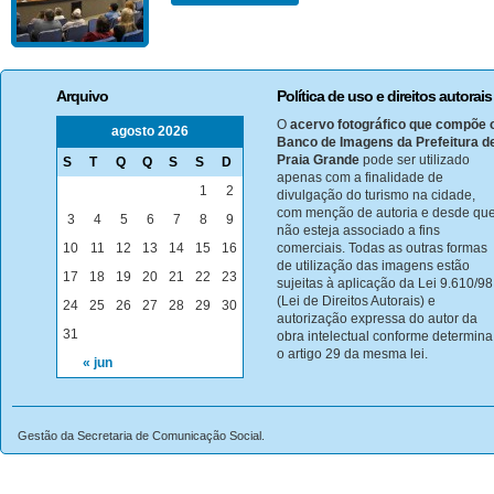
Arquivo
Política de uso e direitos autorais
O
acervo fotográfico que compõe 
agosto 2026
Banco de Imagens da Prefeitura d
Praia Grande
pode ser utilizado
S
T
Q
Q
S
S
D
apenas com a finalidade de
1
2
divulgação do turismo na cidade,
com menção de autoria e desde qu
3
4
5
6
7
8
9
não esteja associado a fins
10
11
12
13
14
15
16
comerciais. Todas as outras formas
de utilização das imagens estão
17
18
19
20
21
22
23
sujeitas à aplicação da Lei 9.610/98
(Lei de Direitos Autorais) e
24
25
26
27
28
29
30
autorização expressa do autor da
31
obra intelectual conforme determina
o artigo 29 da mesma lei.
« jun
Gestão da Secretaria de Comunicação Social.