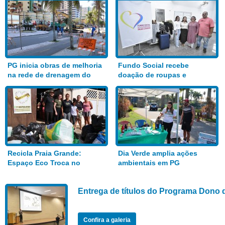
PG inicia obras de melhoria
Fundo Social recebe
na rede de drenagem do
doação de roupas e
Bairro Aviação
alimentos
Recicla Praia Grande:
Dia Verde amplia ações
Espaço Eco Troca no
ambientais em PG
Anhanguera
Entrega de títulos do Programa Dono 
Confira a galeria