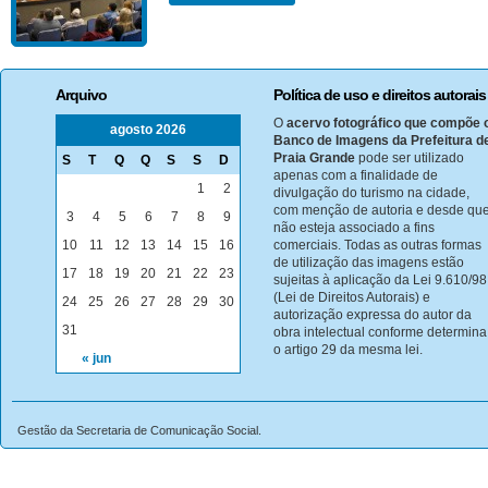
Arquivo
Política de uso e direitos autorais
O
acervo fotográfico que compõe 
agosto 2026
Banco de Imagens da Prefeitura d
Praia Grande
pode ser utilizado
S
T
Q
Q
S
S
D
apenas com a finalidade de
1
2
divulgação do turismo na cidade,
com menção de autoria e desde qu
3
4
5
6
7
8
9
não esteja associado a fins
10
11
12
13
14
15
16
comerciais. Todas as outras formas
de utilização das imagens estão
17
18
19
20
21
22
23
sujeitas à aplicação da Lei 9.610/98
(Lei de Direitos Autorais) e
24
25
26
27
28
29
30
autorização expressa do autor da
31
obra intelectual conforme determina
o artigo 29 da mesma lei.
« jun
Gestão da Secretaria de Comunicação Social.