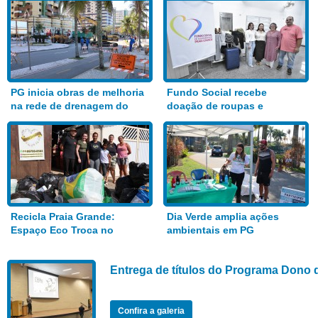
PG inicia obras de melhoria
Fundo Social recebe
na rede de drenagem do
doação de roupas e
Bairro Aviação
alimentos
Recicla Praia Grande:
Dia Verde amplia ações
Espaço Eco Troca no
ambientais em PG
Anhanguera
Entrega de títulos do Programa Dono 
Confira a galeria