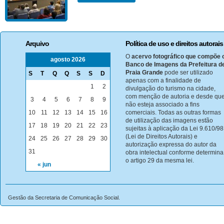
Arquivo
Política de uso e direitos autorais
O
acervo fotográfico que compõe 
agosto 2026
Banco de Imagens da Prefeitura d
Praia Grande
pode ser utilizado
S
T
Q
Q
S
S
D
apenas com a finalidade de
1
2
divulgação do turismo na cidade,
com menção de autoria e desde qu
3
4
5
6
7
8
9
não esteja associado a fins
10
11
12
13
14
15
16
comerciais. Todas as outras formas
de utilização das imagens estão
17
18
19
20
21
22
23
sujeitas à aplicação da Lei 9.610/98
(Lei de Direitos Autorais) e
24
25
26
27
28
29
30
autorização expressa do autor da
31
obra intelectual conforme determina
o artigo 29 da mesma lei.
« jun
Gestão da Secretaria de Comunicação Social.