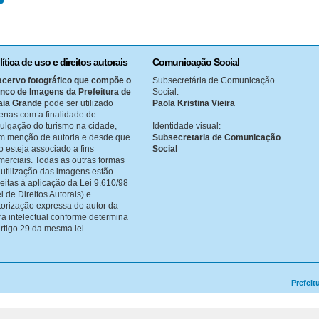
lítica de uso e direitos autorais
Comunicação Social
acervo fotográfico que compõe o
Subsecretária de Comunicação
nco de Imagens da Prefeitura de
Social:
aia Grande
pode ser utilizado
Paola Kristina Vieira
enas com a finalidade de
vulgação do turismo na cidade,
Identidade visual:
m menção de autoria e desde que
Subsecretaria de Comunicação
o esteja associado a fins
Social
merciais. Todas as outras formas
 utilização das imagens estão
jeitas à aplicação da Lei 9.610/98
i de Direitos Autorais) e
torização expressa do autor da
ra intelectual conforme determina
artigo 29 da mesma lei.
Prefeit