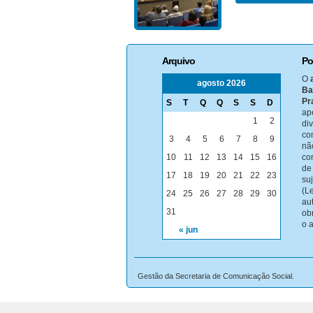
Arquivo
Po
O
agosto 2026
Ba
Pr
S
T
Q
Q
S
S
D
ap
1
2
di
co
3
4
5
6
7
8
9
nã
10
11
12
13
14
15
16
co
de
17
18
19
20
21
22
23
su
(Le
24
25
26
27
28
29
30
au
31
ob
o 
« jun
Gestão da Secretaria de Comunicação Social.