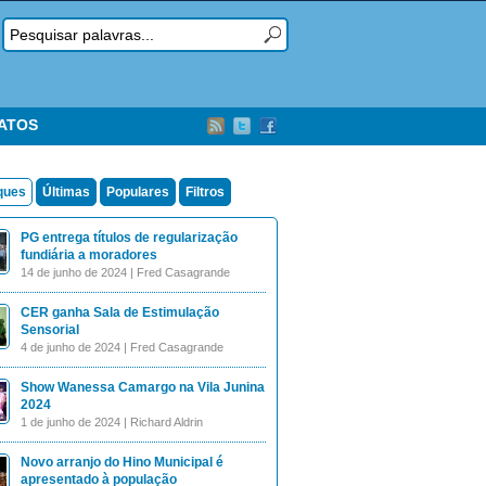
TATOS
ques
Últimas
Populares
Filtros
PG entrega títulos de regularização
fundiária a moradores
14 de junho de 2024 | Fred Casagrande
CER ganha Sala de Estimulação
Sensorial
4 de junho de 2024 | Fred Casagrande
Show Wanessa Camargo na Vila Junina
2024
1 de junho de 2024 | Richard Aldrin
Novo arranjo do Hino Municipal é
apresentado à população