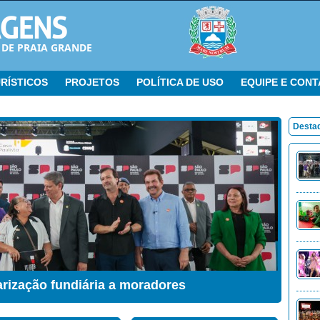
 DE PRAIA GRANDE
RÍSTICOS
PROJETOS
POLÍTICA DE USO
EQUIPE E CON
Desta
arização fundiária a moradores
ação Sensorial