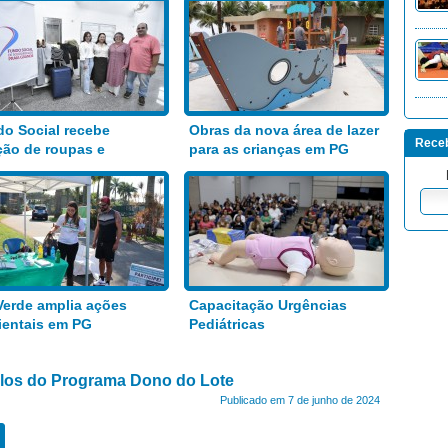
o Social recebe
Obras da nova área de lazer
Receb
ão de roupas e
para as crianças em PG
entos
Verde amplia ações
Capacitação Urgências
entais em PG
Pediátricas
tulos do Programa Dono do Lote
Publicado em 7 de junho de 2024