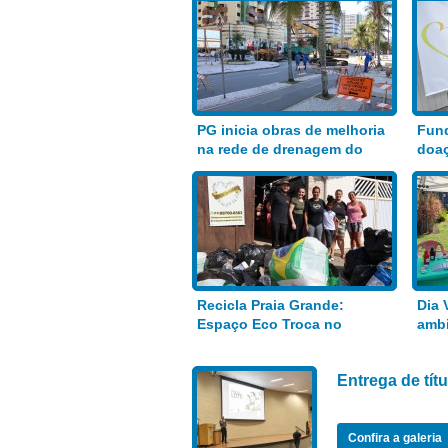
PG inicia obras de melhoria
Fund
na rede de drenagem do
doaç
Bairro Aviação
alim
Recicla Praia Grande:
Dia 
Espaço Eco Troca no
ambi
Anhanguera
Entrega de tí
Confira a galeria