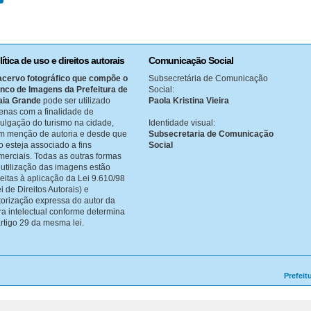
lítica de uso e direitos autorais
Comunicação Social
acervo fotográfico que compõe o
Subsecretária de Comunicação
nco de Imagens da Prefeitura de
Social:
aia Grande
pode ser utilizado
Paola Kristina Vieira
enas com a finalidade de
vulgação do turismo na cidade,
Identidade visual:
m menção de autoria e desde que
Subsecretaria de Comunicação
o esteja associado a fins
Social
merciais. Todas as outras formas
 utilização das imagens estão
jeitas à aplicação da Lei 9.610/98
i de Direitos Autorais) e
torização expressa do autor da
ra intelectual conforme determina
artigo 29 da mesma lei.
Prefeit