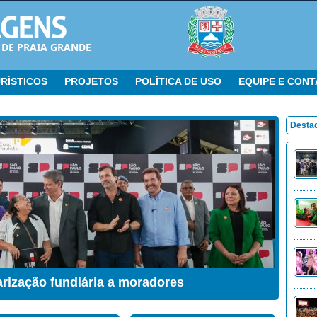
 DE PRAIA GRANDE
RÍSTICOS
PROJETOS
POLÍTICA DE USO
EQUIPE E CON
Desta
arização fundiária a moradores
ação Sensorial