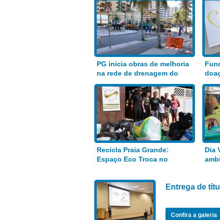
PG inicia obras de melhoria
Fund
na rede de drenagem do
doaç
Bairro Aviação
alim
Recicla Praia Grande:
Dia 
Espaço Eco Troca no
ambi
Anhanguera
Entrega de tí
Confira a galeria