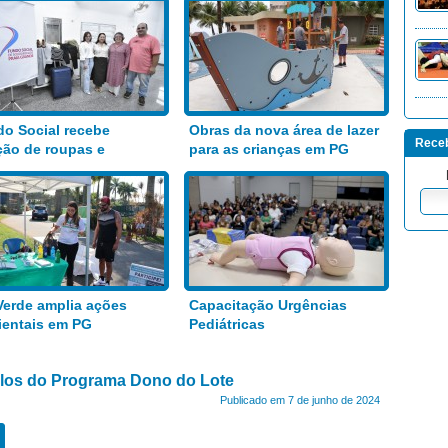
o Social recebe
Obras da nova área de lazer
Receb
ão de roupas e
para as crianças em PG
entos
Verde amplia ações
Capacitação Urgências
entais em PG
Pediátricas
tulos do Programa Dono do Lote
Publicado em 7 de junho de 2024