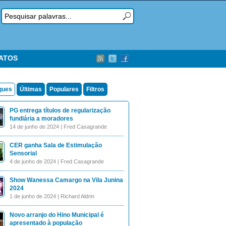
TATOS
ques
Últimas
Populares
Filtros
PG entrega títulos de regularização
fundiária a moradores
14 de junho de 2024 | Fred Casagrande
CER ganha Sala de Estimulação
Sensorial
4 de junho de 2024 | Fred Casagrande
Show Wanessa Camargo na Vila Junina
2024
1 de junho de 2024 | Richard Aldrin
Novo arranjo do Hino Municipal é
apresentado à população