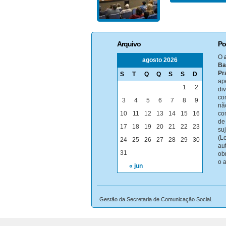
Arquivo
Po
O
agosto 2026
Ba
Pr
S
T
Q
Q
S
S
D
ap
1
2
di
co
3
4
5
6
7
8
9
nã
10
11
12
13
14
15
16
co
de
17
18
19
20
21
22
23
su
(Le
24
25
26
27
28
29
30
au
31
ob
o 
« jun
Gestão da Secretaria de Comunicação Social.