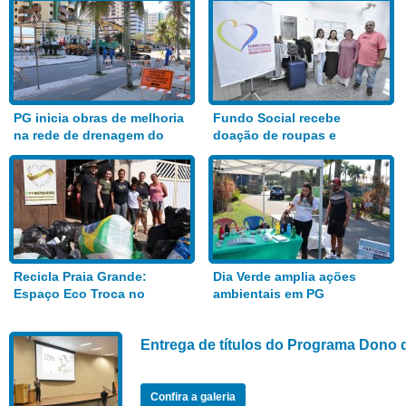
PG inicia obras de melhoria
Fundo Social recebe
na rede de drenagem do
doação de roupas e
Bairro Aviação
alimentos
Recicla Praia Grande:
Dia Verde amplia ações
Espaço Eco Troca no
ambientais em PG
Anhanguera
Entrega de títulos do Programa Dono 
Confira a galeria