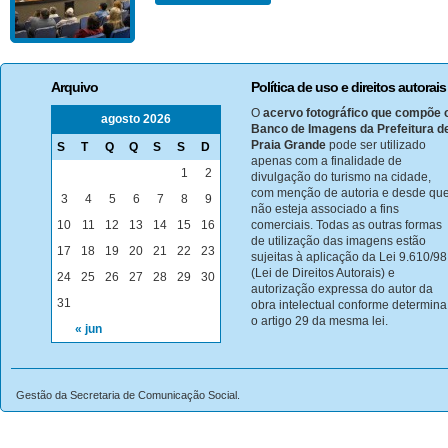
Arquivo
Política de uso e direitos autorais
O
acervo fotográfico que compõe 
agosto 2026
Banco de Imagens da Prefeitura d
Praia Grande
pode ser utilizado
S
T
Q
Q
S
S
D
apenas com a finalidade de
1
2
divulgação do turismo na cidade,
com menção de autoria e desde qu
3
4
5
6
7
8
9
não esteja associado a fins
10
11
12
13
14
15
16
comerciais. Todas as outras formas
de utilização das imagens estão
17
18
19
20
21
22
23
sujeitas à aplicação da Lei 9.610/98
(Lei de Direitos Autorais) e
24
25
26
27
28
29
30
autorização expressa do autor da
31
obra intelectual conforme determina
o artigo 29 da mesma lei.
« jun
Gestão da Secretaria de Comunicação Social.