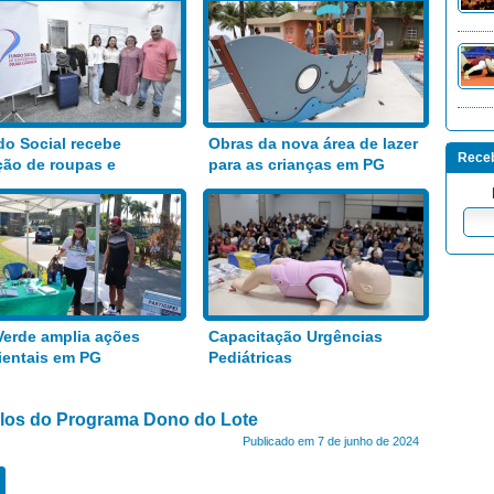
o Social recebe
Obras da nova área de lazer
Receb
ão de roupas e
para as crianças em PG
entos
Verde amplia ações
Capacitação Urgências
entais em PG
Pediátricas
tulos do Programa Dono do Lote
Publicado em 7 de junho de 2024