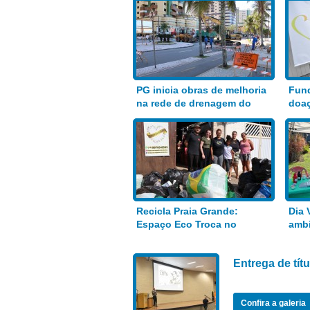
PG inicia obras de melhoria
Fund
na rede de drenagem do
doaç
Bairro Aviação
alim
Recicla Praia Grande:
Dia 
Espaço Eco Troca no
ambi
Anhanguera
Entrega de tí
Confira a galeria