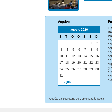
Arquivo
Po
O
agosto 2026
Ba
Pr
S
T
Q
Q
S
S
D
ap
1
2
di
co
3
4
5
6
7
8
9
nã
10
11
12
13
14
15
16
co
de
17
18
19
20
21
22
23
su
(Le
24
25
26
27
28
29
30
au
31
ob
o 
« jun
Gestão da Secretaria de Comunicação Social.