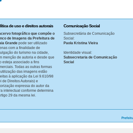
lítica de uso e direitos autorais
Comunicação Social
acervo fotográfico que compõe o
Subsecretária de Comunicação
nco de Imagens da Prefeitura de
Social:
aia Grande
pode ser utilizado
Paola Kristina Vieira
enas com a finalidade de
vulgação do turismo na cidade,
Identidade visual:
m menção de autoria e desde que
Subsecretaria de Comunicação
o esteja associado a fins
Social
merciais. Todas as outras formas
 utilização das imagens estão
jeitas à aplicação da Lei 9.610/98
i de Direitos Autorais) e
torização expressa do autor da
ra intelectual conforme determina
artigo 29 da mesma lei.
Prefeit