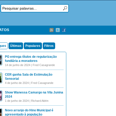
TATOS
ques
Últimas
Populares
Filtros
PG entrega títulos de regularização
fundiária a moradores
14 de junho de 2024 | Fred Casagrande
CER ganha Sala de Estimulação
Sensorial
4 de junho de 2024 | Fred Casagrande
Show Wanessa Camargo na Vila Junina
2024
1 de junho de 2024 | Richard Aldrin
Novo arranjo do Hino Municipal é
apresentado à população