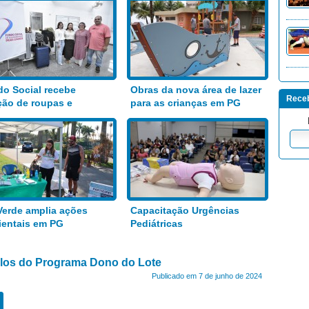
o Social recebe
Obras da nova área de lazer
Receb
ão de roupas e
para as crianças em PG
entos
Verde amplia ações
Capacitação Urgências
entais em PG
Pediátricas
tulos do Programa Dono do Lote
Publicado em 7 de junho de 2024