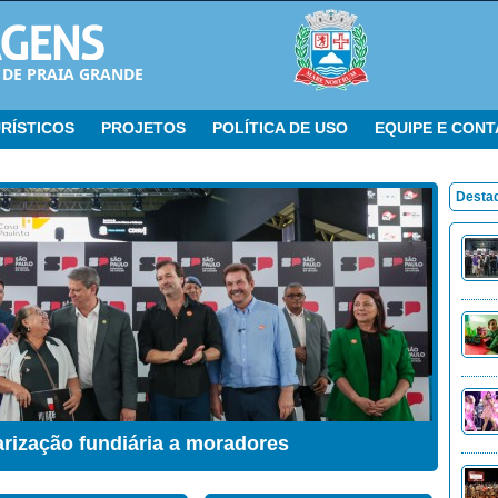
 DE PRAIA GRANDE
RÍSTICOS
PROJETOS
POLÍTICA DE USO
EQUIPE E CON
Desta
arização fundiária a moradores
ação Sensorial