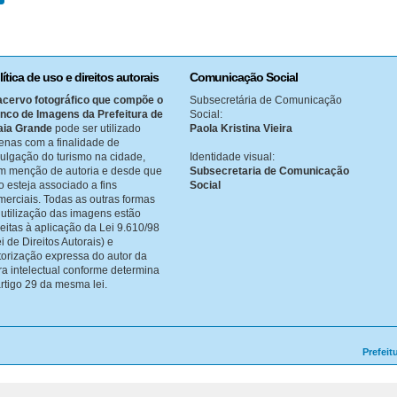
lítica de uso e direitos autorais
Comunicação Social
acervo fotográfico que compõe o
Subsecretária de Comunicação
nco de Imagens da Prefeitura de
Social:
aia Grande
pode ser utilizado
Paola Kristina Vieira
enas com a finalidade de
vulgação do turismo na cidade,
Identidade visual:
m menção de autoria e desde que
Subsecretaria de Comunicação
o esteja associado a fins
Social
merciais. Todas as outras formas
 utilização das imagens estão
jeitas à aplicação da Lei 9.610/98
i de Direitos Autorais) e
torização expressa do autor da
ra intelectual conforme determina
artigo 29 da mesma lei.
Prefeit