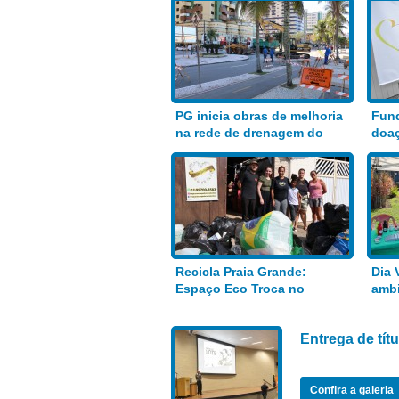
PG inicia obras de melhoria
Fund
na rede de drenagem do
doaç
Bairro Aviação
alim
Recicla Praia Grande:
Dia 
Espaço Eco Troca no
ambi
Anhanguera
Entrega de tí
Confira a galeria