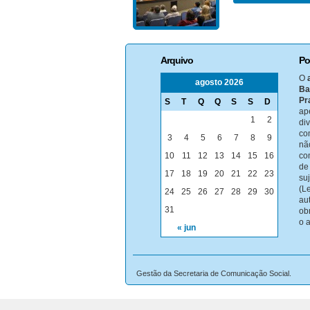
Arquivo
Po
O
agosto 2026
Ba
Pr
S
T
Q
Q
S
S
D
ap
1
2
di
co
3
4
5
6
7
8
9
nã
10
11
12
13
14
15
16
co
de
17
18
19
20
21
22
23
su
(Le
24
25
26
27
28
29
30
au
31
ob
o 
« jun
Gestão da Secretaria de Comunicação Social.