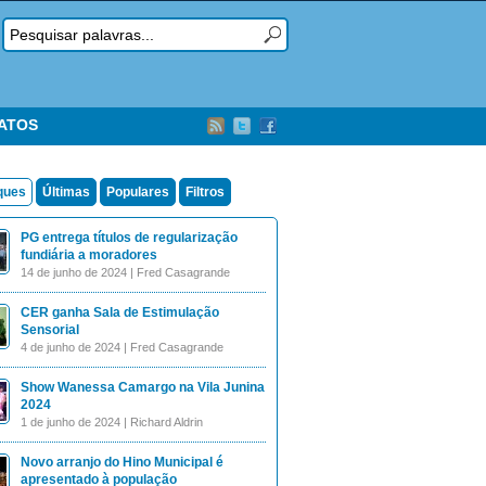
TATOS
ques
Últimas
Populares
Filtros
PG entrega títulos de regularização
fundiária a moradores
14 de junho de 2024 | Fred Casagrande
CER ganha Sala de Estimulação
Sensorial
4 de junho de 2024 | Fred Casagrande
Show Wanessa Camargo na Vila Junina
2024
1 de junho de 2024 | Richard Aldrin
Novo arranjo do Hino Municipal é
apresentado à população