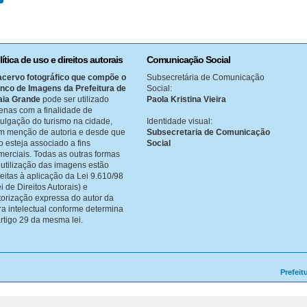
lítica de uso e direitos autorais
Comunicação Social
acervo fotográfico que compõe o
Subsecretária de Comunicação
nco de Imagens da Prefeitura de
Social:
aia Grande
pode ser utilizado
Paola Kristina Vieira
enas com a finalidade de
vulgação do turismo na cidade,
Identidade visual:
m menção de autoria e desde que
Subsecretaria de Comunicação
o esteja associado a fins
Social
merciais. Todas as outras formas
 utilização das imagens estão
jeitas à aplicação da Lei 9.610/98
i de Direitos Autorais) e
torização expressa do autor da
ra intelectual conforme determina
artigo 29 da mesma lei.
Prefeit