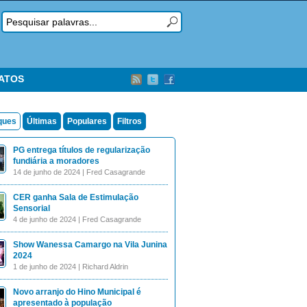
TATOS
ques
Últimas
Populares
Filtros
PG entrega títulos de regularização
fundiária a moradores
14 de junho de 2024 | Fred Casagrande
CER ganha Sala de Estimulação
Sensorial
4 de junho de 2024 | Fred Casagrande
Show Wanessa Camargo na Vila Junina
2024
1 de junho de 2024 | Richard Aldrin
Novo arranjo do Hino Municipal é
apresentado à população