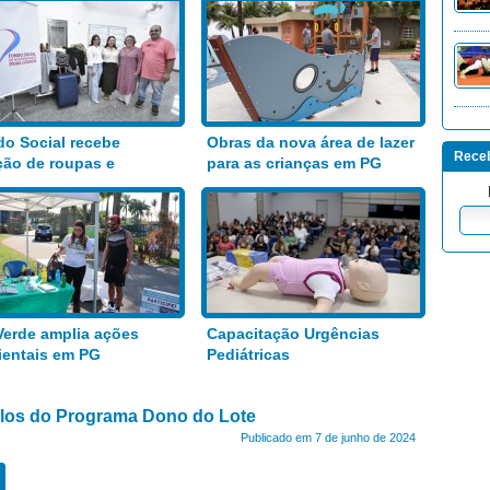
o Social recebe
Obras da nova área de lazer
Receb
ão de roupas e
para as crianças em PG
entos
Verde amplia ações
Capacitação Urgências
entais em PG
Pediátricas
tulos do Programa Dono do Lote
Publicado em 7 de junho de 2024