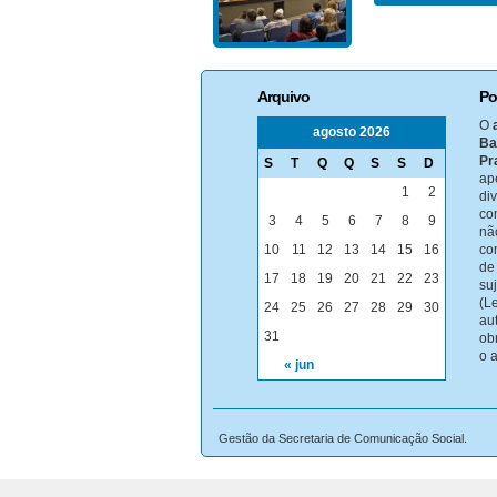
Arquivo
Po
O
agosto 2026
Ba
Pr
S
T
Q
Q
S
S
D
ap
1
2
di
co
3
4
5
6
7
8
9
nã
10
11
12
13
14
15
16
co
de
17
18
19
20
21
22
23
su
(Le
24
25
26
27
28
29
30
au
31
ob
o 
« jun
Gestão da Secretaria de Comunicação Social.