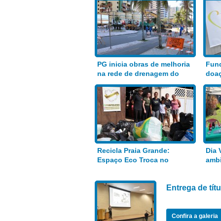
PG inicia obras de melhoria
Fund
na rede de drenagem do
doaç
Bairro Aviação
alim
Recicla Praia Grande:
Dia 
Espaço Eco Troca no
ambi
Anhanguera
Entrega de tí
Confira a galeria