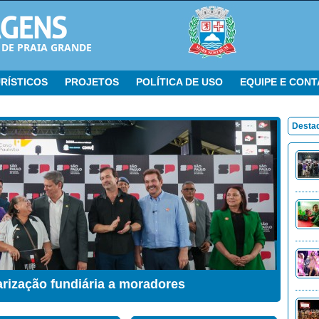
 DE PRAIA GRANDE
RÍSTICOS
PROJETOS
POLÍTICA DE USO
EQUIPE E CON
Desta
arização fundiária a moradores
ação Sensorial