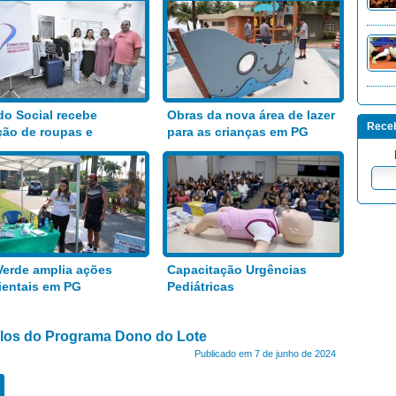
o Social recebe
Obras da nova área de lazer
Receb
ão de roupas e
para as crianças em PG
entos
Verde amplia ações
Capacitação Urgências
entais em PG
Pediátricas
tulos do Programa Dono do Lote
Publicado em 7 de junho de 2024