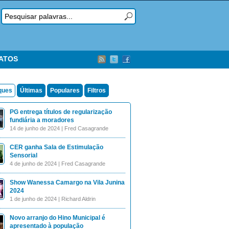
TATOS
ques
Últimas
Populares
Filtros
PG entrega títulos de regularização
fundiária a moradores
14 de junho de 2024 | Fred Casagrande
CER ganha Sala de Estimulação
Sensorial
4 de junho de 2024 | Fred Casagrande
Show Wanessa Camargo na Vila Junina
2024
1 de junho de 2024 | Richard Aldrin
Novo arranjo do Hino Municipal é
apresentado à população