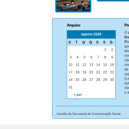
Arquivo
Po
O
agosto 2026
Ba
Pr
S
T
Q
Q
S
S
D
ap
1
2
di
co
3
4
5
6
7
8
9
nã
10
11
12
13
14
15
16
co
de
17
18
19
20
21
22
23
su
(Le
24
25
26
27
28
29
30
au
31
ob
o 
« jun
Gestão da Secretaria de Comunicação Social.