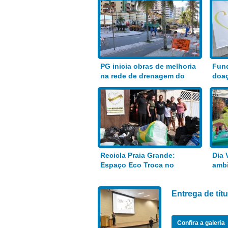
PG inicia obras de melhoria
Fund
na rede de drenagem do
doaç
Bairro Aviação
alim
Recicla Praia Grande:
Dia 
Espaço Eco Troca no
ambi
Anhanguera
Entrega de tí
Confira a galeria