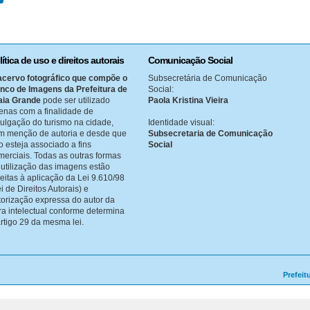
lítica de uso e direitos autorais
Comunicação Social
acervo fotográfico que compõe o
Subsecretária de Comunicação
nco de Imagens da Prefeitura de
Social:
aia Grande
pode ser utilizado
Paola Kristina Vieira
enas com a finalidade de
vulgação do turismo na cidade,
Identidade visual:
m menção de autoria e desde que
Subsecretaria de Comunicação
o esteja associado a fins
Social
merciais. Todas as outras formas
 utilização das imagens estão
jeitas à aplicação da Lei 9.610/98
i de Direitos Autorais) e
torização expressa do autor da
ra intelectual conforme determina
artigo 29 da mesma lei.
Prefeit