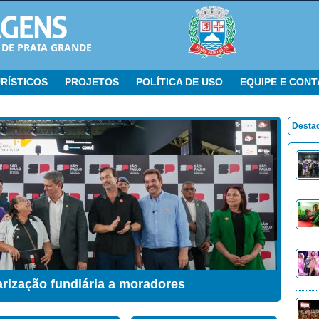
 DE PRAIA GRANDE
RÍSTICOS
PROJETOS
POLÍTICA DE USO
EQUIPE E CON
Desta
arização fundiária a moradores
ação Sensorial