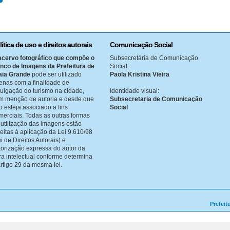
lítica de uso e direitos autorais
Comunicação Social
acervo fotográfico que compõe o
Subsecretária de Comunicação
nco de Imagens da Prefeitura de
Social:
aia Grande
pode ser utilizado
Paola Kristina Vieira
enas com a finalidade de
vulgação do turismo na cidade,
Identidade visual:
m menção de autoria e desde que
Subsecretaria de Comunicação
o esteja associado a fins
Social
merciais. Todas as outras formas
 utilização das imagens estão
jeitas à aplicação da Lei 9.610/98
i de Direitos Autorais) e
torização expressa do autor da
ra intelectual conforme determina
artigo 29 da mesma lei.
Prefeit