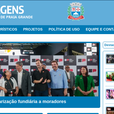
 DE PRAIA GRANDE
RÍSTICOS
PROJETOS
POLÍTICA DE USO
EQUIPE E CON
Desta
arização fundiária a moradores
ação Sensorial