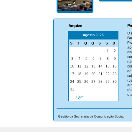
Arquivo
Po
O
agosto 2026
Ba
Pr
S
T
Q
Q
S
S
D
ap
1
2
di
co
3
4
5
6
7
8
9
nã
10
11
12
13
14
15
16
co
de
17
18
19
20
21
22
23
su
(Le
24
25
26
27
28
29
30
au
31
ob
o 
« jun
Gestão da Secretaria de Comunicação Social.