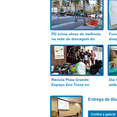
PG inicia obras de melhoria
Fund
na rede de drenagem do
doaç
Bairro Aviação
alim
Recicla Praia Grande:
Dia 
Espaço Eco Troca no
ambi
Anhanguera
Entrega de tí
Confira a galeria