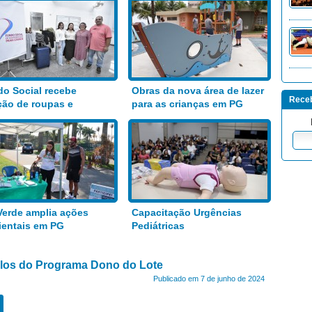
o Social recebe
Obras da nova área de lazer
Receb
ão de roupas e
para as crianças em PG
entos
Verde amplia ações
Capacitação Urgências
entais em PG
Pediátricas
tulos do Programa Dono do Lote
Publicado em 7 de junho de 2024