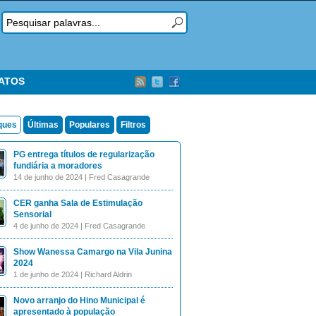
TATOS
ques
Últimas
Populares
Filtros
PG entrega títulos de regularização
fundiária a moradores
14 de junho de 2024 | Fred Casagrande
CER ganha Sala de Estimulação
Sensorial
4 de junho de 2024 | Fred Casagrande
Show Wanessa Camargo na Vila Junina
2024
1 de junho de 2024 | Richard Aldrin
Novo arranjo do Hino Municipal é
apresentado à população