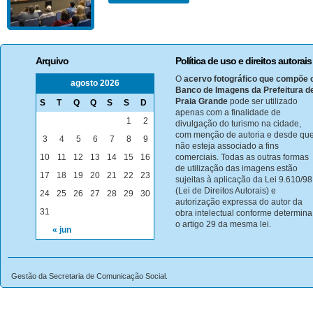
Arquivo
Política de uso e direitos autorais
O
acervo fotográfico que compõe 
agosto 2026
Banco de Imagens da Prefeitura d
Praia Grande
pode ser utilizado
S
T
Q
Q
S
S
D
apenas com a finalidade de
1
2
divulgação do turismo na cidade,
com menção de autoria e desde qu
3
4
5
6
7
8
9
não esteja associado a fins
10
11
12
13
14
15
16
comerciais. Todas as outras formas
de utilização das imagens estão
17
18
19
20
21
22
23
sujeitas à aplicação da Lei 9.610/98
(Lei de Direitos Autorais) e
24
25
26
27
28
29
30
autorização expressa do autor da
31
obra intelectual conforme determina
o artigo 29 da mesma lei.
« jun
Gestão da Secretaria de Comunicação Social.