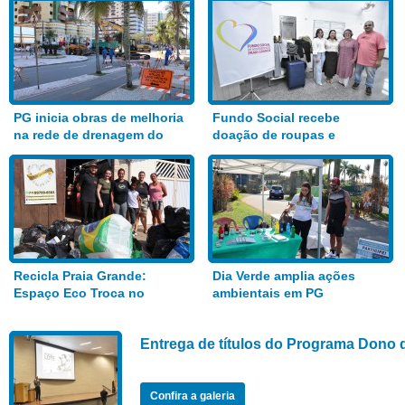
PG inicia obras de melhoria
Fundo Social recebe
na rede de drenagem do
doação de roupas e
Bairro Aviação
alimentos
Recicla Praia Grande:
Dia Verde amplia ações
Espaço Eco Troca no
ambientais em PG
Anhanguera
Entrega de títulos do Programa Dono 
Confira a galeria