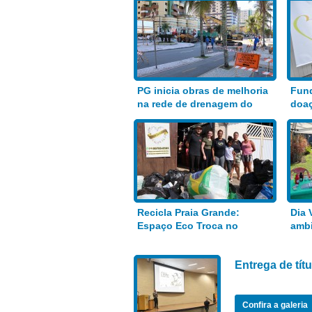
PG inicia obras de melhoria
Fund
na rede de drenagem do
doaç
Bairro Aviação
alim
Recicla Praia Grande:
Dia 
Espaço Eco Troca no
ambi
Anhanguera
Entrega de tí
Confira a galeria