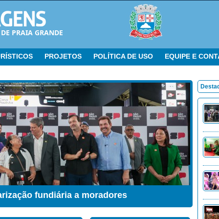
 DE PRAIA GRANDE
RÍSTICOS
PROJETOS
POLÍTICA DE USO
EQUIPE E CON
Desta
arização fundiária a moradores
ação Sensorial