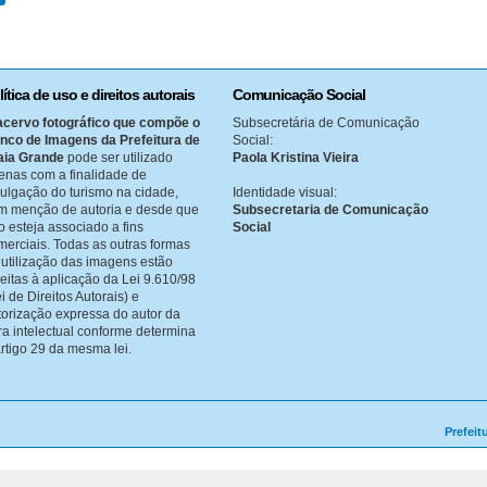
lítica de uso e direitos autorais
Comunicação Social
acervo fotográfico que compõe o
Subsecretária de Comunicação
nco de Imagens da Prefeitura de
Social:
aia Grande
pode ser utilizado
Paola Kristina Vieira
enas com a finalidade de
vulgação do turismo na cidade,
Identidade visual:
m menção de autoria e desde que
Subsecretaria de Comunicação
o esteja associado a fins
Social
merciais. Todas as outras formas
 utilização das imagens estão
jeitas à aplicação da Lei 9.610/98
i de Direitos Autorais) e
torização expressa do autor da
ra intelectual conforme determina
artigo 29 da mesma lei.
Prefeit