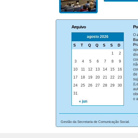
Arquivo
Po
O
agosto 2026
Ba
Pr
S
T
Q
Q
S
S
D
ap
1
2
di
co
3
4
5
6
7
8
9
nã
10
11
12
13
14
15
16
co
de
17
18
19
20
21
22
23
su
(Le
24
25
26
27
28
29
30
au
31
ob
o 
« jun
Gestão da Secretaria de Comunicação Social.