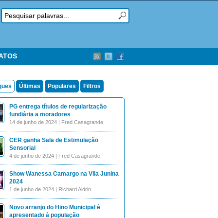
TATOS
ques
Últimas
Populares
Filtros
PG entrega títulos de regularização
fundiária a moradores
14 de junho de 2024 | Fred Casagrande
CER ganha Sala de Estimulação
Sensorial
4 de junho de 2024 | Fred Casagrande
Show Wanessa Camargo na Vila Junina
2024
1 de junho de 2024 | Richard Aldrin
Novo arranjo do Hino Municipal é
apresentado à população