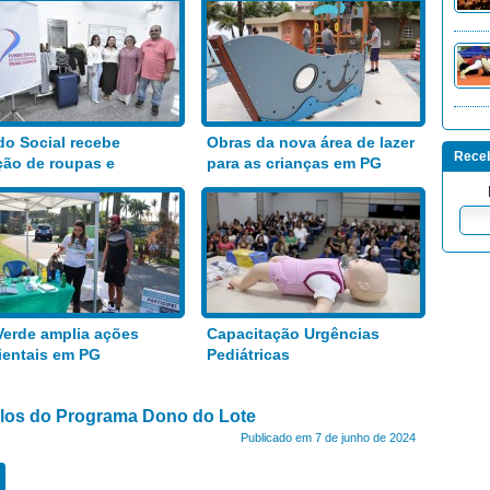
o Social recebe
Obras da nova área de lazer
Receb
ão de roupas e
para as crianças em PG
entos
Verde amplia ações
Capacitação Urgências
entais em PG
Pediátricas
tulos do Programa Dono do Lote
Publicado em 7 de junho de 2024