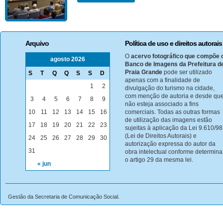
Arquivo
Política de uso e direitos autorais
O
acervo fotográfico que compõe 
agosto 2026
Banco de Imagens da Prefeitura d
Praia Grande
pode ser utilizado
S
T
Q
Q
S
S
D
apenas com a finalidade de
1
2
divulgação do turismo na cidade,
com menção de autoria e desde qu
3
4
5
6
7
8
9
não esteja associado a fins
10
11
12
13
14
15
16
comerciais. Todas as outras formas
de utilização das imagens estão
17
18
19
20
21
22
23
sujeitas à aplicação da Lei 9.610/98
(Lei de Direitos Autorais) e
24
25
26
27
28
29
30
autorização expressa do autor da
31
obra intelectual conforme determina
o artigo 29 da mesma lei.
« jun
Gestão da Secretaria de Comunicação Social.