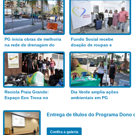
PG inicia obras de melhoria
Fundo Social recebe
na rede de drenagem do
doação de roupas e
Bairro Aviação
alimentos
Recicla Praia Grande:
Dia Verde amplia ações
Espaço Eco Troca no
ambientais em PG
Anhanguera
Entrega de títulos do Programa Dono 
Confira a galeria