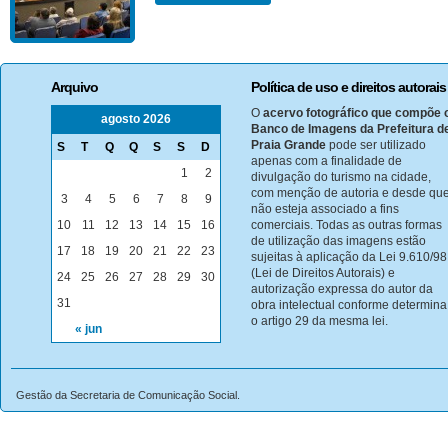
Arquivo
Política de uso e direitos autorais
O
acervo fotográfico que compõe 
agosto 2026
Banco de Imagens da Prefeitura d
Praia Grande
pode ser utilizado
S
T
Q
Q
S
S
D
apenas com a finalidade de
1
2
divulgação do turismo na cidade,
com menção de autoria e desde qu
3
4
5
6
7
8
9
não esteja associado a fins
10
11
12
13
14
15
16
comerciais. Todas as outras formas
de utilização das imagens estão
17
18
19
20
21
22
23
sujeitas à aplicação da Lei 9.610/98
(Lei de Direitos Autorais) e
24
25
26
27
28
29
30
autorização expressa do autor da
31
obra intelectual conforme determina
o artigo 29 da mesma lei.
« jun
Gestão da Secretaria de Comunicação Social.