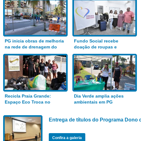
PG inicia obras de melhoria
Fundo Social recebe
na rede de drenagem do
doação de roupas e
Bairro Aviação
alimentos
Recicla Praia Grande:
Dia Verde amplia ações
Espaço Eco Troca no
ambientais em PG
Anhanguera
Entrega de títulos do Programa Dono 
Confira a galeria