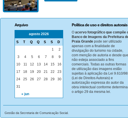
Arquivo
Política de uso e direitos autorais
O
acervo fotográfico que compõe 
agosto 2026
Banco de Imagens da Prefeitura d
Praia Grande
pode ser utilizado
S
T
Q
Q
S
S
D
apenas com a finalidade de
1
2
divulgação do turismo na cidade,
com menção de autoria e desde qu
3
4
5
6
7
8
9
não esteja associado a fins
10
11
12
13
14
15
16
comerciais. Todas as outras formas
de utilização das imagens estão
17
18
19
20
21
22
23
sujeitas à aplicação da Lei 9.610/98
(Lei de Direitos Autorais) e
24
25
26
27
28
29
30
autorização expressa do autor da
31
obra intelectual conforme determina
o artigo 29 da mesma lei.
« jun
Gestão da Secretaria de Comunicação Social.