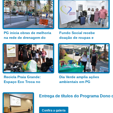
PG inicia obras de melhoria
Fundo Social recebe
na rede de drenagem do
doação de roupas e
Bairro Aviação
alimentos
Recicla Praia Grande:
Dia Verde amplia ações
Espaço Eco Troca no
ambientais em PG
Anhanguera
Entrega de títulos do Programa Dono 
Confira a galeria