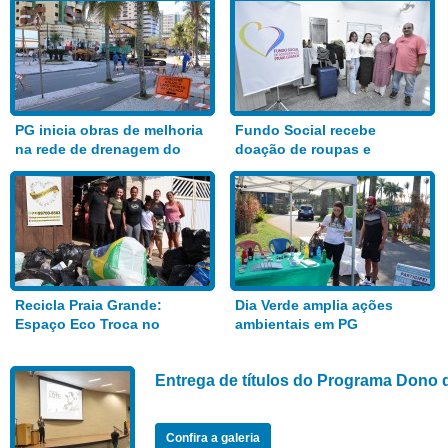
PG inicia obras de melhoria
Fundo Social recebe
na rede de drenagem do
doação de roupas e
Bairro Aviação
alimentos
Recicla Praia Grande:
Dia Verde amplia ações
Espaço Eco Troca no
ambientais em PG
Anhanguera
Entrega de títulos do Programa Dono 
Confira a galeria