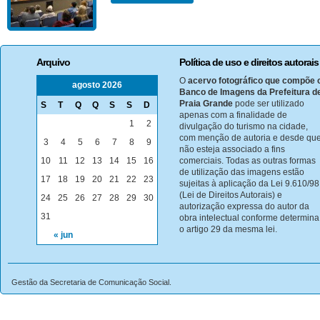
Arquivo
Política de uso e direitos autorais
O
acervo fotográfico que compõe 
agosto 2026
Banco de Imagens da Prefeitura d
Praia Grande
pode ser utilizado
S
T
Q
Q
S
S
D
apenas com a finalidade de
1
2
divulgação do turismo na cidade,
com menção de autoria e desde qu
3
4
5
6
7
8
9
não esteja associado a fins
10
11
12
13
14
15
16
comerciais. Todas as outras formas
de utilização das imagens estão
17
18
19
20
21
22
23
sujeitas à aplicação da Lei 9.610/98
(Lei de Direitos Autorais) e
24
25
26
27
28
29
30
autorização expressa do autor da
31
obra intelectual conforme determina
o artigo 29 da mesma lei.
« jun
Gestão da Secretaria de Comunicação Social.