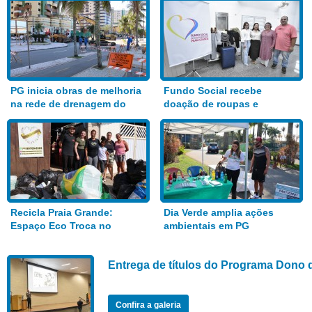
PG inicia obras de melhoria
Fundo Social recebe
na rede de drenagem do
doação de roupas e
Bairro Aviação
alimentos
Recicla Praia Grande:
Dia Verde amplia ações
Espaço Eco Troca no
ambientais em PG
Anhanguera
Entrega de títulos do Programa Dono 
Confira a galeria