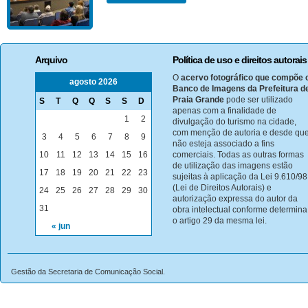
Arquivo
Política de uso e direitos autorais
O
acervo fotográfico que compõe 
agosto 2026
Banco de Imagens da Prefeitura d
Praia Grande
pode ser utilizado
S
T
Q
Q
S
S
D
apenas com a finalidade de
1
2
divulgação do turismo na cidade,
com menção de autoria e desde qu
3
4
5
6
7
8
9
não esteja associado a fins
10
11
12
13
14
15
16
comerciais. Todas as outras formas
de utilização das imagens estão
17
18
19
20
21
22
23
sujeitas à aplicação da Lei 9.610/98
(Lei de Direitos Autorais) e
24
25
26
27
28
29
30
autorização expressa do autor da
31
obra intelectual conforme determina
o artigo 29 da mesma lei.
« jun
Gestão da Secretaria de Comunicação Social.