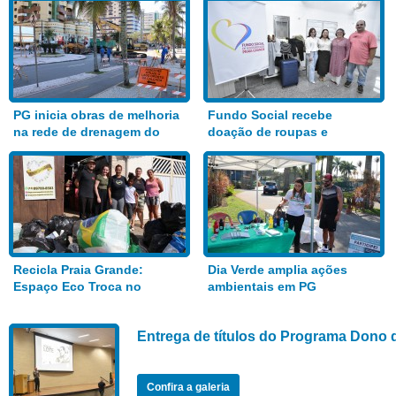
PG inicia obras de melhoria
Fundo Social recebe
na rede de drenagem do
doação de roupas e
Bairro Aviação
alimentos
Recicla Praia Grande:
Dia Verde amplia ações
Espaço Eco Troca no
ambientais em PG
Anhanguera
Entrega de títulos do Programa Dono 
Confira a galeria