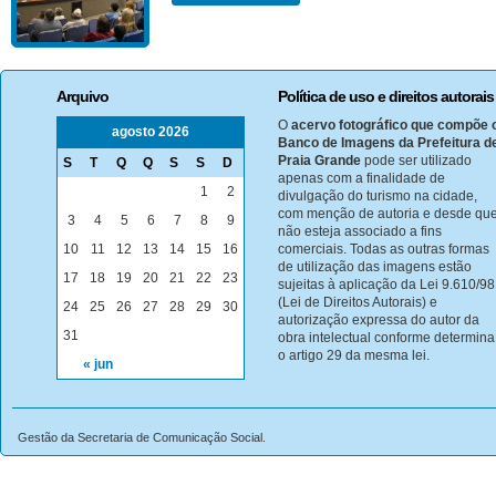
Arquivo
Política de uso e direitos autorais
O
acervo fotográfico que compõe 
agosto 2026
Banco de Imagens da Prefeitura d
Praia Grande
pode ser utilizado
S
T
Q
Q
S
S
D
apenas com a finalidade de
1
2
divulgação do turismo na cidade,
com menção de autoria e desde qu
3
4
5
6
7
8
9
não esteja associado a fins
10
11
12
13
14
15
16
comerciais. Todas as outras formas
de utilização das imagens estão
17
18
19
20
21
22
23
sujeitas à aplicação da Lei 9.610/98
(Lei de Direitos Autorais) e
24
25
26
27
28
29
30
autorização expressa do autor da
31
obra intelectual conforme determina
o artigo 29 da mesma lei.
« jun
Gestão da Secretaria de Comunicação Social.