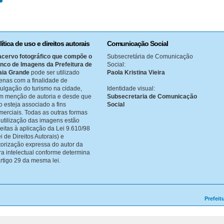
lítica de uso e direitos autorais
Comunicação Social
acervo fotográfico que compõe o
Subsecretária de Comunicação
nco de Imagens da Prefeitura de
Social:
aia Grande
pode ser utilizado
Paola Kristina Vieira
enas com a finalidade de
vulgação do turismo na cidade,
Identidade visual:
m menção de autoria e desde que
Subsecretaria de Comunicação
o esteja associado a fins
Social
merciais. Todas as outras formas
 utilização das imagens estão
jeitas à aplicação da Lei 9.610/98
i de Direitos Autorais) e
torização expressa do autor da
ra intelectual conforme determina
artigo 29 da mesma lei.
Prefeit