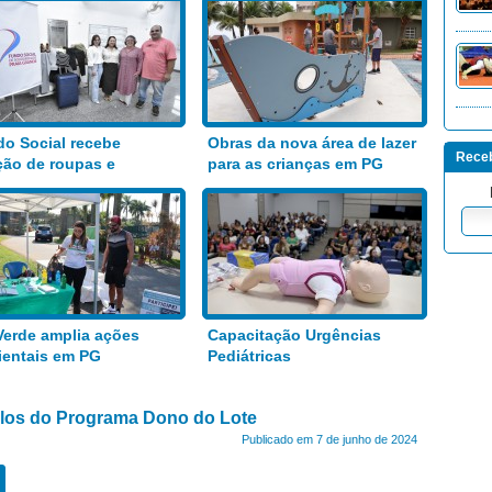
o Social recebe
Obras da nova área de lazer
Receb
ão de roupas e
para as crianças em PG
entos
Verde amplia ações
Capacitação Urgências
entais em PG
Pediátricas
tulos do Programa Dono do Lote
Publicado em 7 de junho de 2024