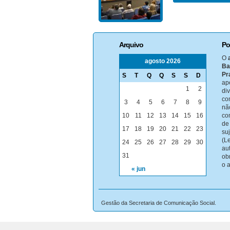
Arquivo
Po
O
agosto 2026
Ba
Pr
S
T
Q
Q
S
S
D
ap
1
2
di
co
3
4
5
6
7
8
9
nã
10
11
12
13
14
15
16
co
de
17
18
19
20
21
22
23
su
(Le
24
25
26
27
28
29
30
au
31
ob
o 
« jun
Gestão da Secretaria de Comunicação Social.