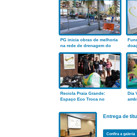
PG inicia obras de melhoria
Fund
na rede de drenagem do
doaç
Bairro Aviação
alim
Recicla Praia Grande:
Dia 
Espaço Eco Troca no
ambi
Anhanguera
Entrega de tí
Confira a galeria