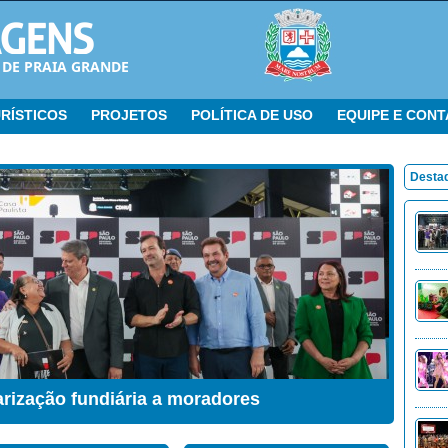
 DE PRAIA GRANDE
RÍSTICOS
PROJETOS
POLÍTICA DE USO
EQUIPE E CON
Desta
arização fundiária a moradores
ação Sensorial