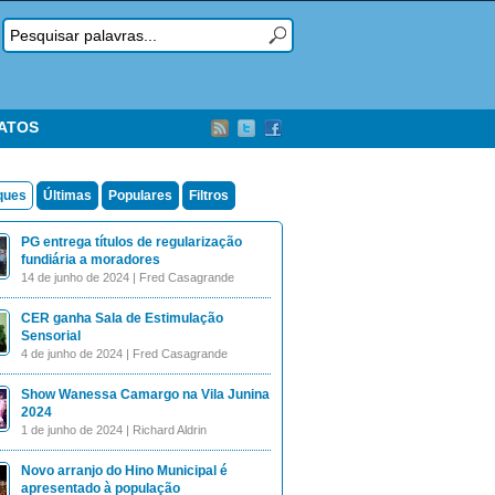
TATOS
ques
Últimas
Populares
Filtros
PG entrega títulos de regularização
fundiária a moradores
14 de junho de 2024 | Fred Casagrande
CER ganha Sala de Estimulação
Sensorial
4 de junho de 2024 | Fred Casagrande
Show Wanessa Camargo na Vila Junina
2024
1 de junho de 2024 | Richard Aldrin
Novo arranjo do Hino Municipal é
apresentado à população