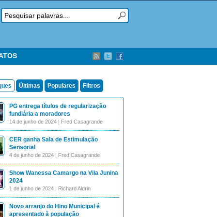
TATOS
ques
Últimas
Populares
Filtros
PG entrega títulos de regularização
fundiária a moradores
14 de junho de 2024 | Fred Casagrande
CER ganha Sala de Estimulação
Sensorial
4 de junho de 2024 | Fred Casagrande
Show Wanessa Camargo na Vila Junina
2024
1 de junho de 2024 | Richard Aldrin
Novo arranjo do Hino Municipal é
apresentado à população