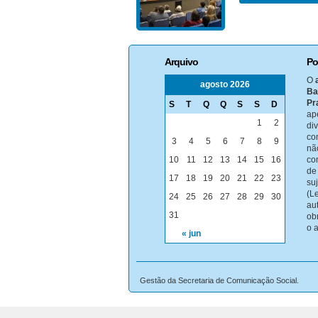
Arquivo
Po
O
agosto 2026
Ba
Pr
S
T
Q
Q
S
S
D
ap
1
2
di
co
3
4
5
6
7
8
9
nã
10
11
12
13
14
15
16
co
de
17
18
19
20
21
22
23
su
(Le
24
25
26
27
28
29
30
au
31
ob
o 
« jun
Gestão da Secretaria de Comunicação Social.