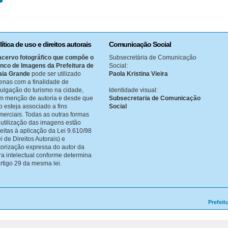
lítica de uso e direitos autorais
Comunicação Social
acervo fotográfico que compõe o
Subsecretária de Comunicação
nco de Imagens da Prefeitura de
Social:
aia Grande
pode ser utilizado
Paola Kristina Vieira
enas com a finalidade de
vulgação do turismo na cidade,
Identidade visual:
m menção de autoria e desde que
Subsecretaria de Comunicação
o esteja associado a fins
Social
merciais. Todas as outras formas
 utilização das imagens estão
jeitas à aplicação da Lei 9.610/98
i de Direitos Autorais) e
torização expressa do autor da
ra intelectual conforme determina
artigo 29 da mesma lei.
Prefeit