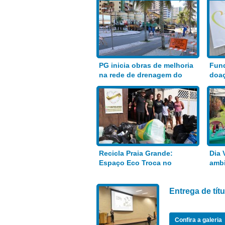
PG inicia obras de melhoria
Fund
na rede de drenagem do
doaç
Bairro Aviação
alim
Recicla Praia Grande:
Dia 
Espaço Eco Troca no
ambi
Anhanguera
Entrega de tí
Confira a galeria