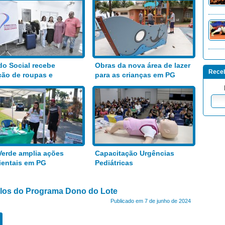
o Social recebe
Obras da nova área de lazer
Receb
ão de roupas e
para as crianças em PG
entos
Verde amplia ações
Capacitação Urgências
entais em PG
Pediátricas
tulos do Programa Dono do Lote
Publicado em 7 de junho de 2024