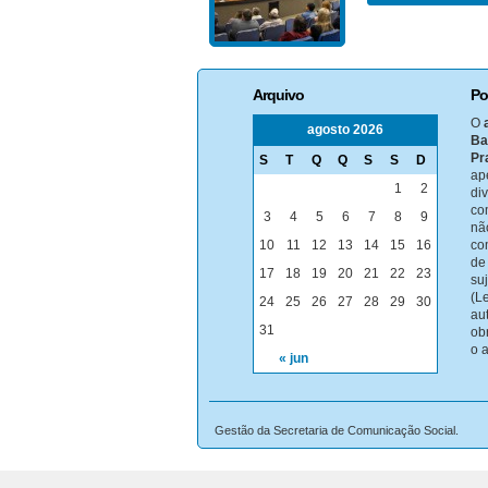
Arquivo
Po
O
agosto 2026
Ba
Pr
S
T
Q
Q
S
S
D
ap
1
2
di
co
3
4
5
6
7
8
9
nã
10
11
12
13
14
15
16
co
de
17
18
19
20
21
22
23
su
(Le
24
25
26
27
28
29
30
au
31
ob
o 
« jun
Gestão da Secretaria de Comunicação Social.