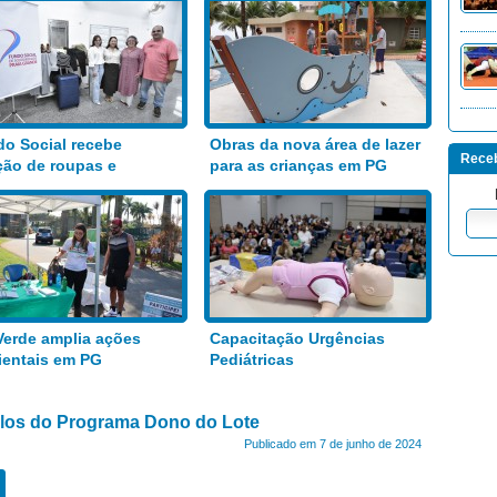
o Social recebe
Obras da nova área de lazer
Receb
ão de roupas e
para as crianças em PG
entos
Verde amplia ações
Capacitação Urgências
entais em PG
Pediátricas
tulos do Programa Dono do Lote
Publicado em 7 de junho de 2024