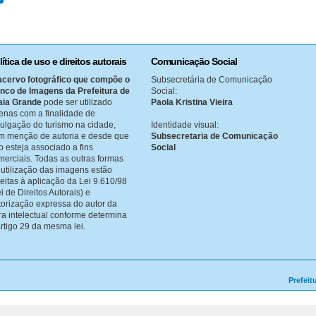
lítica de uso e direitos autorais
Comunicação Social
acervo fotográfico que compõe o
Subsecretária de Comunicação
nco de Imagens da Prefeitura de
Social:
aia Grande
pode ser utilizado
Paola Kristina Vieira
enas com a finalidade de
vulgação do turismo na cidade,
Identidade visual:
m menção de autoria e desde que
Subsecretaria de Comunicação
o esteja associado a fins
Social
merciais. Todas as outras formas
 utilização das imagens estão
jeitas à aplicação da Lei 9.610/98
i de Direitos Autorais) e
torização expressa do autor da
ra intelectual conforme determina
artigo 29 da mesma lei.
Prefeit