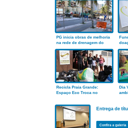
PG inicia obras de melhoria
Fund
na rede de drenagem do
doaç
Bairro Aviação
alim
Recicla Praia Grande:
Dia 
Espaço Eco Troca no
ambi
Anhanguera
Entrega de tí
Confira a galeria