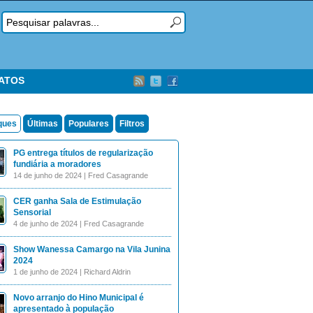
TATOS
ques
Últimas
Populares
Filtros
PG entrega títulos de regularização
fundiária a moradores
14 de junho de 2024 | Fred Casagrande
CER ganha Sala de Estimulação
Sensorial
4 de junho de 2024 | Fred Casagrande
Show Wanessa Camargo na Vila Junina
2024
1 de junho de 2024 | Richard Aldrin
Novo arranjo do Hino Municipal é
apresentado à população