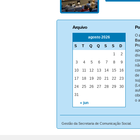
Arquivo
Po
O
agosto 2026
Ba
Pr
S
T
Q
Q
S
S
D
ap
1
2
di
co
3
4
5
6
7
8
9
nã
10
11
12
13
14
15
16
co
de
17
18
19
20
21
22
23
su
(Le
24
25
26
27
28
29
30
au
31
ob
o 
« jun
Gestão da Secretaria de Comunicação Social.