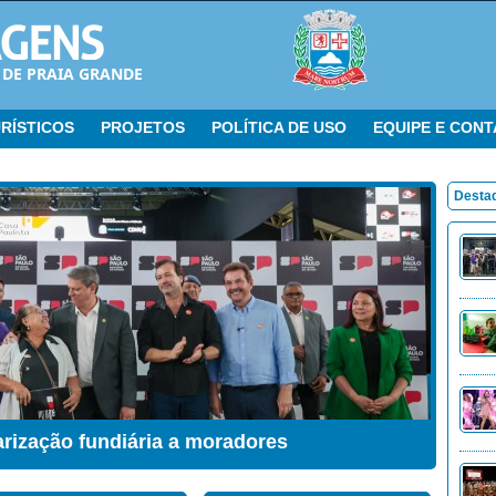
 DE PRAIA GRANDE
RÍSTICOS
PROJETOS
POLÍTICA DE USO
EQUIPE E CON
Desta
arização fundiária a moradores
ação Sensorial