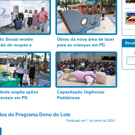
o Social recebe
Obras da nova área de lazer
Receb
ão de roupas e
para as crianças em PG
entos
Verde amplia ações
Capacitação Urgências
entais em PG
Pediátricas
tulos do Programa Dono do Lote
Publicado em 7 de junho de 2024