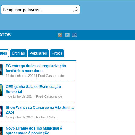
TATOS
ques
Últimas
Populares
Filtros
PG entrega títulos de regularização
fundiária a moradores
14 de junho de 2024 | Fred Casagrande
CER ganha Sala de Estimulação
Sensorial
4 de junho de 2024 | Fred Casagrande
Show Wanessa Camargo na Vila Junina
2024
1 de junho de 2024 | Richard Aldrin
Novo arranjo do Hino Municipal é
apresentado à população