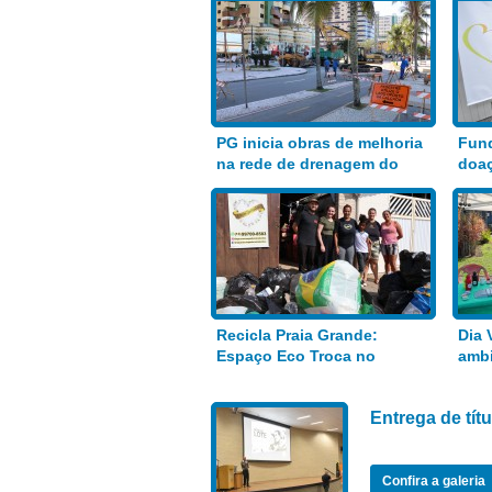
PG inicia obras de melhoria
Fund
na rede de drenagem do
doaç
Bairro Aviação
alim
Recicla Praia Grande:
Dia 
Espaço Eco Troca no
ambi
Anhanguera
Entrega de tí
Confira a galeria