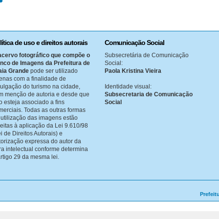
lítica de uso e direitos autorais
Comunicação Social
acervo fotográfico que compõe o
Subsecretária de Comunicação
nco de Imagens da Prefeitura de
Social:
aia Grande
pode ser utilizado
Paola Kristina Vieira
enas com a finalidade de
vulgação do turismo na cidade,
Identidade visual:
m menção de autoria e desde que
Subsecretaria de Comunicação
o esteja associado a fins
Social
merciais. Todas as outras formas
 utilização das imagens estão
jeitas à aplicação da Lei 9.610/98
i de Direitos Autorais) e
torização expressa do autor da
ra intelectual conforme determina
artigo 29 da mesma lei.
Prefeit